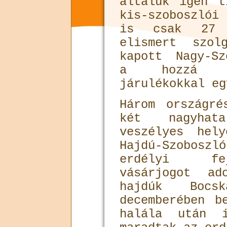
általuk igen t
kis-szoboszló
is csak 27 
elismert szol
kapott Nagy-Sz
a hozzá ka
járulékokkal eg
Három országré
két nagyhata
veszélyes hel
Hajdú-Szobos
erdélyi fej
vásárjogot a
hajdúk Bocs
decemberében b
halála után i