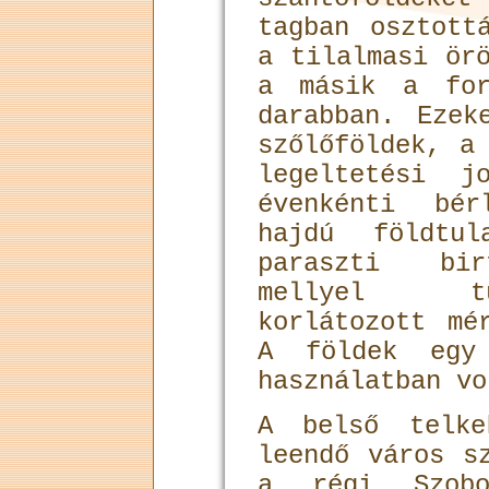
tagban osztott
a tilalmasi ör
a másik a for
darabban. Ezek
szőlőföldek, a
legeltetési j
évenkénti bér
hajdú földtul
paraszti bir
mellyel tu
korlátozott mé
A földek egy
használatban vo
A belső telke
leendő város s
a régi Szobos