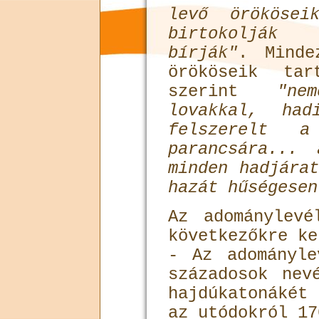
levő örökösei
birtokolják
bírják"
. Minde
örököseik tar
szerint
"ne
lovakkal, had
felszerelt 
parancsára...
minden hadjára
hazát hűségesen
Az adománylevé
következőkre ke
- Az adományl
századosok nev
hajdúkatonákét
az utódokról 17