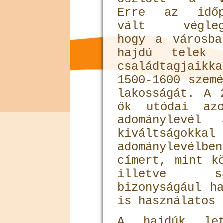
Erre az időp
vált végleg
hogy a városba
hajdú telek 
családtagjaik
1500-1600 szem
lakosságát. A 
ők utódai az
adománylevél 
kiváltságokka
adománylevélb
címert, mint k
illetve sa
bizonyságául h
is használatos 
A hajdúk let