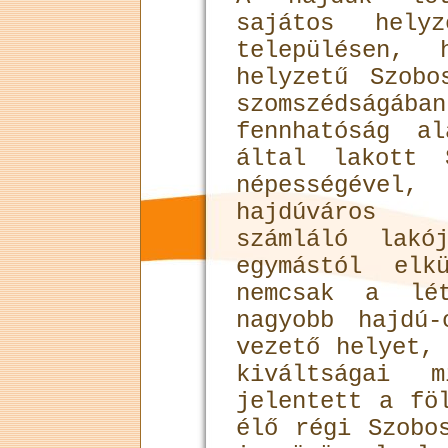
sajátos hel
településen, 
helyzetű Szobo
szomszédságáb
fennhatóság a
által lakott 
népességéve
hajdúváros 
számláló lakó
egymástól elk
nemcsak a lét
nagyobb hajdú
vezető helyet,
kiváltságai 
jelentett a fö
élő régi Szobo