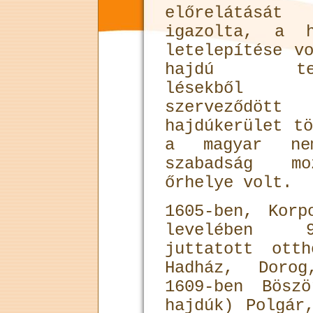
előrelátását
igazolta, a h
letelepítése v
hajdú tel
lésekből
szerveződött
hajdúkerület t
a magyar nem
szabadság mo
őrhelye volt.
1605-ben, Korp
levelében 9
juttatott ott
Hadház, Dorog
1609-ben Bösz
hajdúk) Polgár