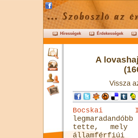
Hírességek
Érdekességek
A lovashaj
(16
Vissza 
Bocskai Is
legmaradandóbb
tette, mely 
államférfiúi