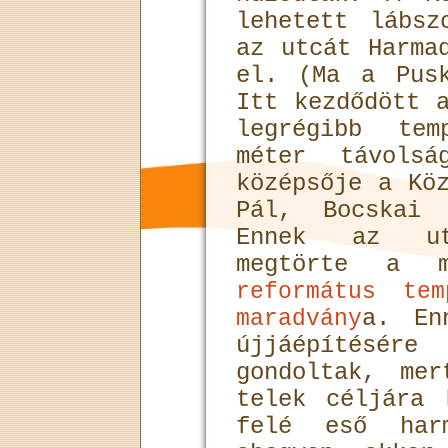
lehetett lábsz
az utcát Harma
el. (Ma a Pus
Itt kezdődött 
legrégibb tem
méter távols
középsője a Kö
Pál, Bocskai 
Ennek az utc
megtörte a m
református tem
a. En
maradvány
újjáépítésé
gondoltak, me
telek céljára 
felé eső har