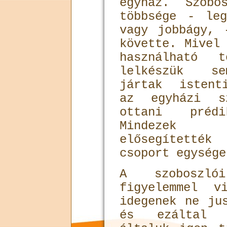
egyház. Szobo
többsége - le
vagy jobbágy, 
követte. Mivel
használható 
lelkészük se
jártak istent
az egyházi s
ottani préd
Mindezek 
elősegítetté
csoport egysége
A szoboszló
figyelemmel v
idegenek ne ju
és ezáltal k