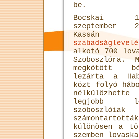
be.
Bocskai 16
szeptember 2
Kassán k
szabadságlevelé
alkotó 700 lov
Szoboszlóra. 
megkötött bé
lezárta a Hab
közt folyó háb
nélkülözhett
legjobb lo
szoboszlóiak
számontartottá
különösen a tö
szemben lovaska