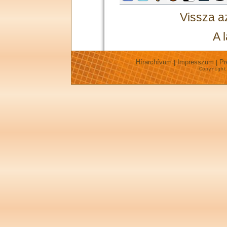
Vissza 
A 
Hírarchívum
Impresszum
Pr
|
|
Copyrigh