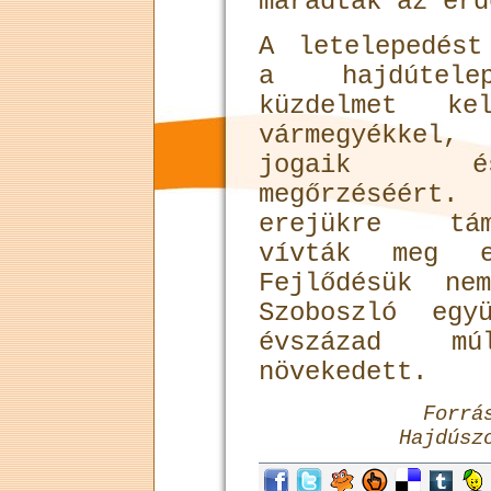
maradtak az erd
A letelepedést
a hajdútelep
küzdelmet ke
vármegyékkel,
jogaik és
megőrzéséért
erejükre tám
vívták meg e
Fejlődésük n
Szoboszló egy
évszázad m
növekedett.
Forrá
Hajdúsz