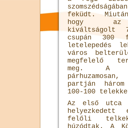
szomszédságáb
feküdt. Miutá
hogy az a
kiváltságolt 
csupán 300 
letelepedés l
város belterü
megfelelő ter
meg. A Kö
párhuzamosan
partján három
100-100 telekke
Az első utca 
helyezkedett
felőli telk
húzódtak. A K