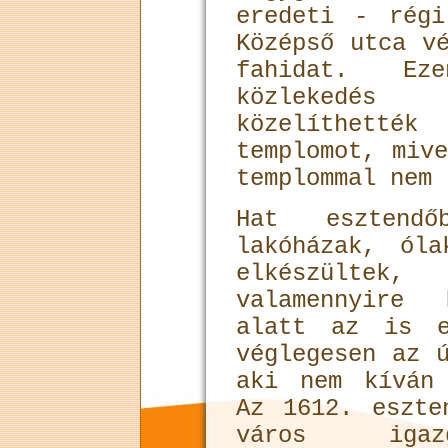
eredeti - rég
Középső utca v
fahidat. Ez
közlekedés 
közelíthett
templomot, miv
templommal nem 
Hat esztend
lakóházak, ól
elkészült
valamennyire
alatt az is e
véglegesen az 
aki nem kíván
Az 1612. eszte
város igazg