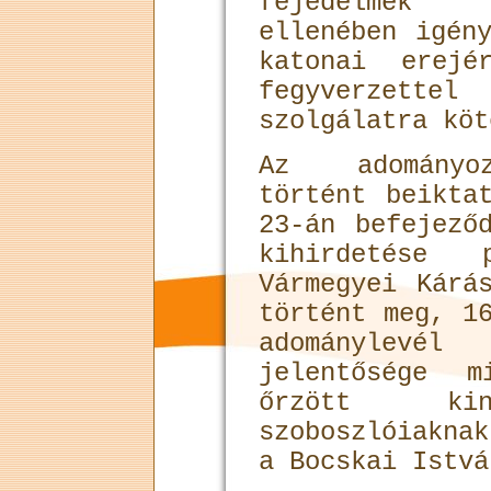
fejedelmek 
ellenében igén
katonai erejé
fegyverzettel
szolgálatra köt
Az adományoz
történt beikta
23-án befejező
kihirdetése
Vármegyei Kárá
történt meg, 1
adománylevé
jelentősége m
őrzött k
szoboszlóiakna
a Bocskai Istvá