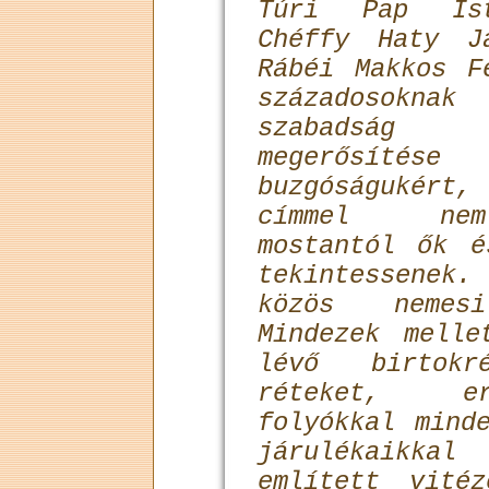
Túri Pap Ist
Chéffy Haty J
Rábéi Makkos F
századosokna
szabadság
megerősítés
buzgóságukért
címmel nem 
mostantól ők é
tekintessenek
közös nemes
Mindezek melle
lévő birtokré
réteket, er
folyókkal mind
járulékaikka
említett vité