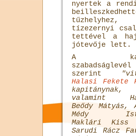
nyertek a rend
beilleszked
tűzhelyhez,
tízezernyi csa
tettével a ha
jótevője lett.
A kass
szabadságlevél
szerint
"vi
Halasi Fekete 
kapitánynak,
valamint Ha
Beődy Mátyás, 
Médy Istv
Maklári Kiss 
Sarudi Rácz Fa