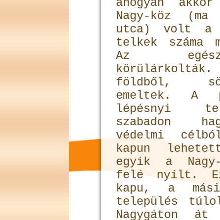
ahogyan akko
Nagy-köz (ma
utca) volt a 
telkek száma 
Az egész
körülárkolták.
földből, sö
emeltek. A 
lépésnyi te
szabadon hag
védelmi célb
kapun lehete
egyik a Nagy-
felé nyílt. E
kapu, a más
település túl
Nagygáton át