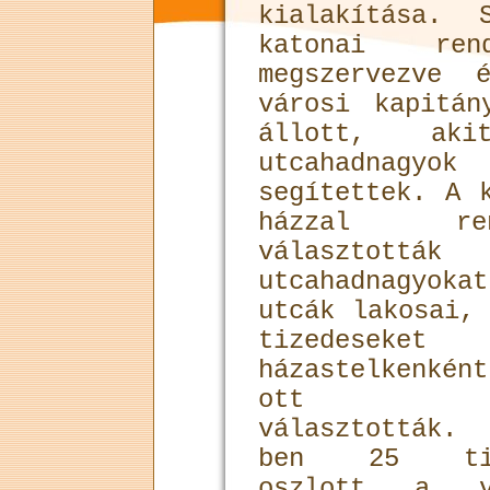
kialakítása. 
katonai re
megszervezve 
városi kapitán
állott, aki
utcahadnagy
segítettek. A 
házzal ren
választották
utcahadnagyok
utcák lakosai,
tizedeseket 
házastelkenké
ott la
választották. 
ben 25 tiz
oszlott a v