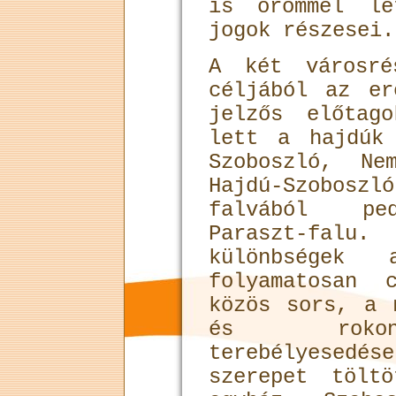
is örömmel le
jogok részesei.
A két városré
céljából az er
jelzős előtag
lett a hajdúk
Szoboszló, Ne
Hajdú-Szobo
falvából ped
Paraszt-fal
különbségek
folyamatosan 
közös sors, a 
és rokon
terebélyesedé
szerepet tölt