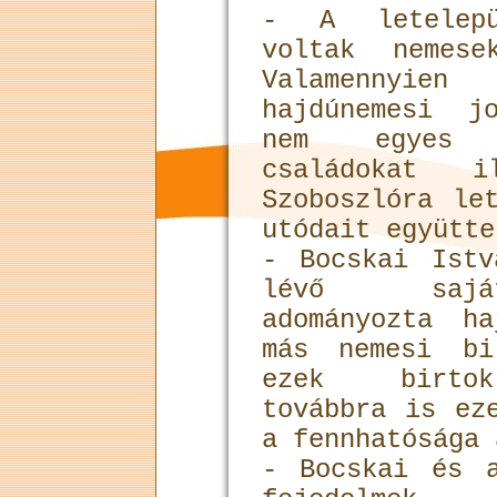
- A letelepü
voltak nemes
Valamennyie
hajdúnemesi j
nem egyes s
családokat 
Szoboszlóra le
utódait együtte
- Bocskai Istv
lévő saját
adományozta h
más nemesi bi
ezek birtok
továbbra is ez
a fennhatósága 
- Bocskai és 