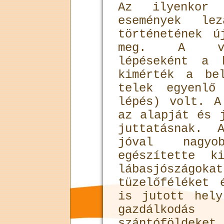
Az ilyenkor 
események lez
történetének ú
meg. A vár
lépéseként a 
kimérték a be
telek egyenlő
lépés) volt. A
az alapját és 
juttatásnak. 
jóval nagyo
egészítette k
lábasjószágok
tüzelőféléket 
is jutott hel
gazdálkodás
szántóföldek