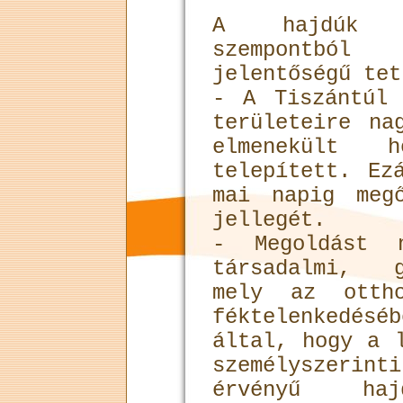
A hajdúk l
szempontból
jelentőségű tet
- A Tiszántúl 
területeire na
elmenekült h
telepített. Ez
mai napig meg
jellegét.
- Megoldást 
társadalmi, g
mely az ottho
féktelenkedé
által, hogy a 
személyszer
érvényű haj