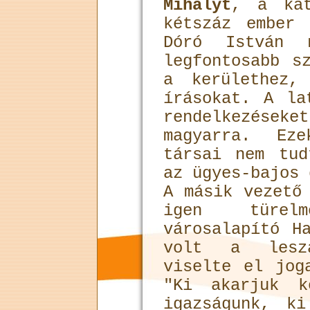
Mihályt
, a kat
kétszáz ember
Dóró István 
legfontosabb s
a kerülethez,
írásokat. A la
rendelkezések
magyarra. Ez
társai nem tud
az ügyes-bajos 
A másik vezet
igen türel
városalapító H
volt a leszá
viselte el jog
"Ki akarjuk k
igazságunk, k