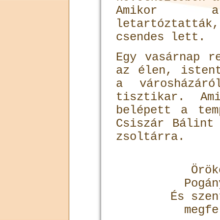
Amikor a 
letartóztatt
csendes lett.
Egy vasárnap r
az élen, isten
a városházár
tisztikar. Am
belépett a tem
Csiszár Bálint
zsoltárra.
Örök
Pogán
És szen
megfe