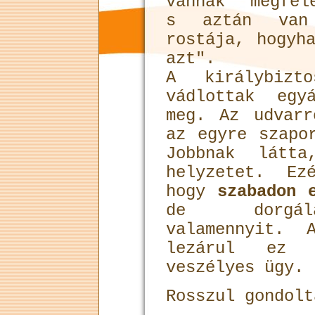
vannak "megfel
s aztán van 
rostája, hogyh
azt".
A királybiz
vádlottak egy
meg. Az udvarr
az egyre szapo
Jobbnak látt
helyzetet. Ez
hogy
szabadon 
de dorgálá
valamennyit. 
lezárul ez 
veszélyes ügy.
Rosszul gondolt