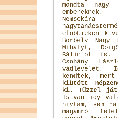
mondta nagy 
embereknek.
Nemsokár
nagytanácster
előbbieken kív
Borbély Nagy 
Mihályt, Dör
Bálintot is. 
Csohány Lás
vádlevelet.
kendtek, mert
kiütött népzen
ki. Tűzzel ját
István így vál
hívtam, sem ha
magamról fele