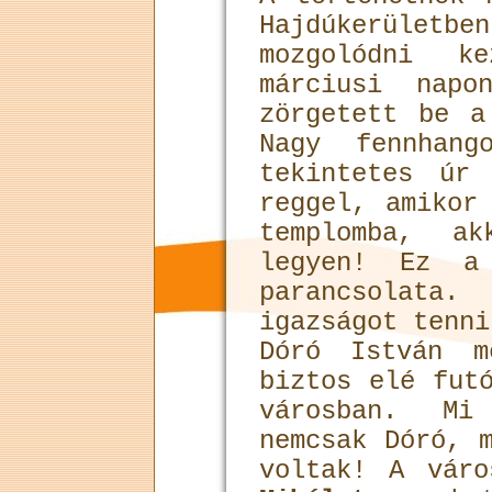
Hajdúkerületbe
mozgolódni k
márciusi napo
zörgetett be a
Nagy fennhang
tekintetes úr
reggel, amikor
templomba, ak
legyen! Ez a
parancsolat
igazságot tenni
Dóró István m
biztos elé fut
városban. M
nemcsak Dóró, 
voltak! A vár