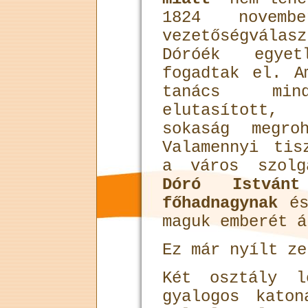
1824 novemb
vezetőségvála
Dóróék egye
fogadtak el. A
tanács mind
elutasított
sokaság megro
Valamennyi tis
a város szolg
Dóró Istvánt
főhadnagynak
és
maguk emberét á
Ez már nyílt ze
Két osztály l
gyalogos kato