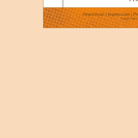
Hírarchívum
Impresszum
Pr
|
|
Copyrigh