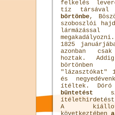
felkelés leve
tíz társáva
börtönbe
, Bösz
szoboszlói haj
lármázáss
megakadályozn
1825 januárjáb
azonban csak
hoztak. Addi
börtönben
"lázasztókat" 
és negyedéven
ítéltek. Dór
büntetést
sza
ítélethirdetés
A kiállot
következtében
a