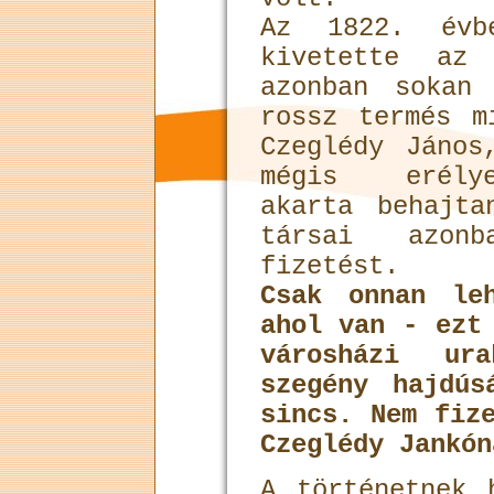
Az 1822. évb
kivetette az
azonban sokan
rossz termés m
Czeglédy János
mégis erélye
akarta behajt
társai azon
fizetést.
Csak onnan le
ahol van - ezt
városházi u
szegény hajdús
sincs. Nem fiz
Czeglédy Jankón
A történetnek 