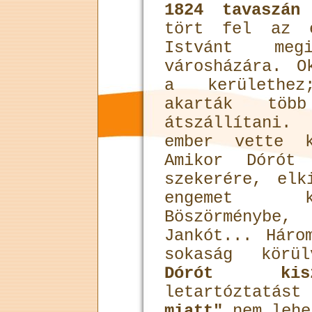
1824 tavaszán
tört fel az e
Istvánt meg
városházára. O
a kerülethez;
akarták töb
átszállítani
ember vette k
Amikor Dórót
szekerére, elk
engemet k
Böszörményb
Jankót... Háro
sokaság körü
Dórót kisza
letartóztatás
miatt"
nem lehe