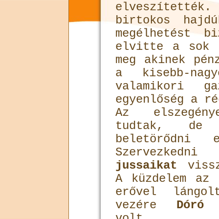
elveszítették
birtokos hajd
megélhetést b
elvitte a sok 
meg akinek pén
a kisebb-nag
valamikori ga
egyenlőség a ré
Az elszegén
tudtak, de
beletörődni 
Szervezked
jussaikat
vissz
A küzdelem az 
erővel lángo
vezére
Dóró 
volt.