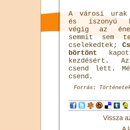
A városi urak
és iszonyú h
végig az ének
semmit sem te
cselekedtek;
C
börtönt
kapot
kezdésért. Az
csend lett. M
csend.
Forrás: Története
Vissza 
A 