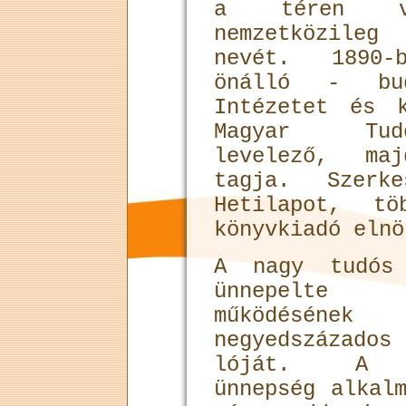
a téren vég
nemzetközileg
nevét. 1890-
önálló - bu
Intézetet és 
Magyar Tudo
levelező, ma
tagja. Szerk
Hetilapot, tö
könyvkiadó elnö
A nagy tudós 
ünnepelte 
működésének
negyedszázados
lóját. A s
ünnepség alkal