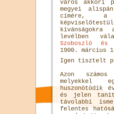
város akkori p
megyei alispá
címére, 
képviselőtest
kívánságokra 
levélben vá
Szoboszló és 
1900. március 1
Igen tisztelt p
Azon számos 
melyekkel eg
huszonötödik é
és jelen taní
távolabbi ism
felentes hatós