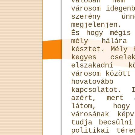
valóban nem 
városom idegen
szerény ünn
megjelenjen.
És hogy mégis
mély hálára
késztet. Mély 
kegyes csele
elszakadni 
városom között
hovatováb
kapcsolatot. 
azért, mert 
látom, hogy
városának kép
tudja becsüln
politikai tér