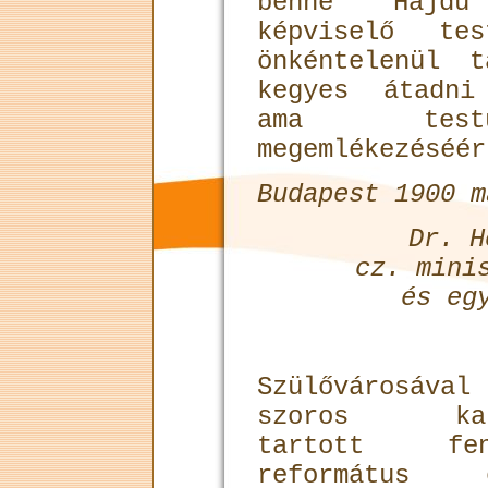
benne Hajdú
képviselő tes
önkéntelenül 
kegyes átadni
ama testü
megemlékezéséér
Budapest 1900 m
Dr. H
cz. mini
és eg
Szülővárosáva
szoros kapc
tartott f
református e