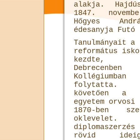
alakja. Hajdú
1847. novemb
Hőgyes Andrá
édesanyja Futó 
Tanulmányait a 
református isko
kezdte, m
Debrecenb
Kollégiumban
folytatta.
követően a p
egyetem orvosi 
1870-ben sze
oklevelet
diplomaszerzés
rövid ideig