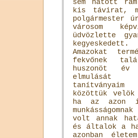
sem hatott rá
kis távirat, 
polgármester ú
városom képv
üdvözlette gy
kegyeskedett.
Amazokat term
fekvőnek tal
huszonöt év
elmulását 
tanítványai
közöttük velök
ha az azon i
munkásságomna
volt annak hat
és általok a h
azonban élete