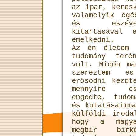
az ipar, keres
valamelyik ég
és eszéve
kitartásával 
emelkedni.
Az én életem 
tudomány teré
volt. Midőn ma
szereztem é
erősödni kezdt
mennyire cs
engedte, tudom
és kutatásaimm
külföldi iroda
hogy a magya
megbir bir