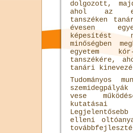
dolgozott, ma
ahol az elm
tanszéken taná
évesen egye
képesítést
minőségben me
egyetem kó
tanszékére, ah
tanári kinevezé
Tudományos mu
szemidegpályák
vese működé
kutatása
Legjelentősebb
elleni oltóany
továbbfejleszt