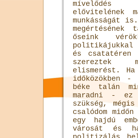
mívelődés
elővitelének 
munkásságát is
megértésének t
őseink vérök
politikájukka
és csatatéren 
szereztek m
elismerést. Ha
időközökben -
béke talán mi
maradni - ez
szükség, mégis
csalódom midőn
egy hajdú emb
városát és h
politizálás he