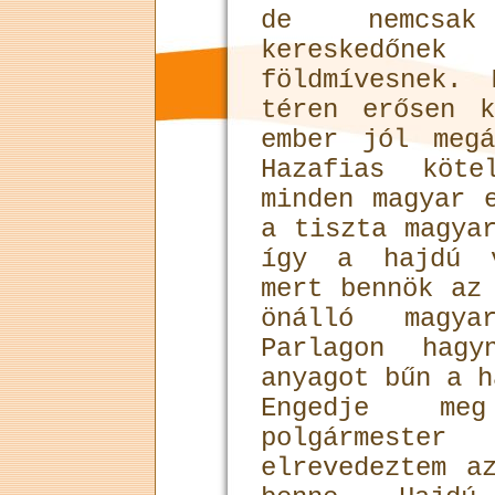
de nemcsak
kereskedő
földmívesnek.
téren erősen 
ember jól meg
Hazafias köt
minden magyar 
a tiszta magya
így a hajdú v
mert bennök az
önálló magya
Parlagon hag
anyagot bűn a h
Engedje me
polgármester
elrevedeztem a