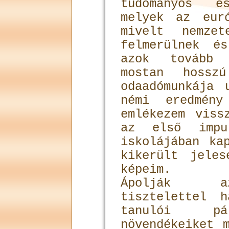
tudományos é
melyek az eur
mivelt nemzet
felmerülnek é
azok tovább 
mostan hossz
odaadómunkája 
némi eredmény
emlékezem viss
az első impu
iskolájában ka
kikerült jele
képeim.
Ápolják az
tisztelettel 
tanulói pál
növendékeiket 