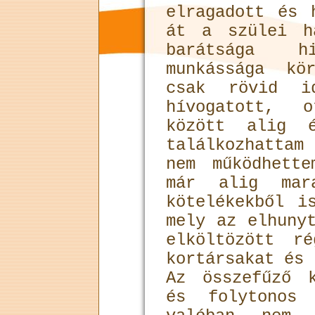
elragadott és 
át a szülei h
barátsága hi
munkássága kö
csak rövid i
hívogatott, o
között alig é
találkozhatta
nem működhett
már alig mar
kötelékekből i
mely az elhuny
elköltözött r
kortársakat és 
Az összefűző 
és folytonos 