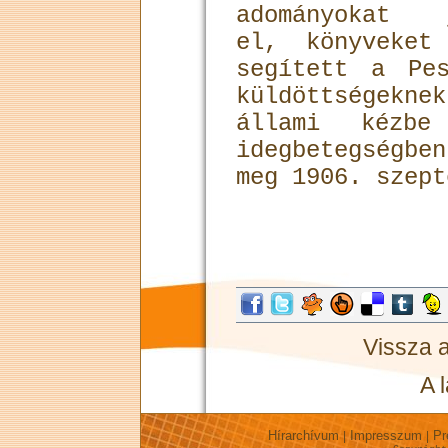
adományokat j
el, könyveket
segített a Pe
küldöttségekne
állami kézbe
idegbetegségb
meg 1906. szept
Vissza 
A 
Hírarchívum
Impresszum
Pr
|
|