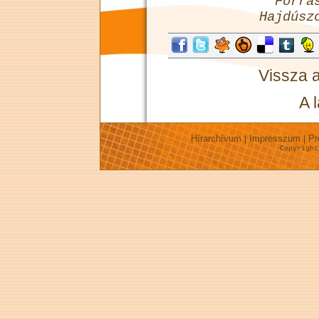
Forrá
Hajdúsz
Vissza 
A 
Hírarchívum
Impresszum
Pr
|
|
Copyrigh