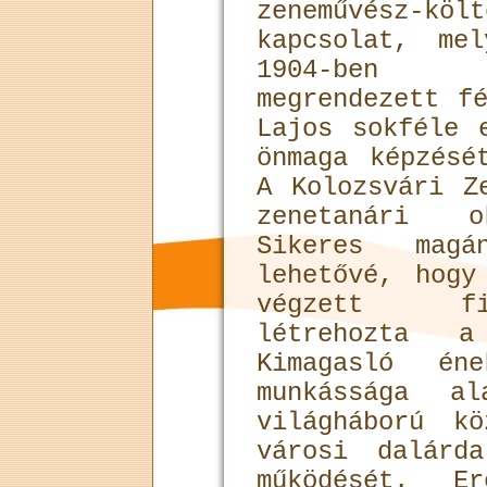
zeneművész-
kapcsolat, me
1904-ben H
megrendezett f
Lajos sokféle 
önmaga képzésé
A Kolozsvári Z
zenetanári o
Sikeres magán
lehetővé, hogy
végzett fi
létrehozta a
Kimagasló éne
munkássága a
világháború k
városi dalárd
működését. Er