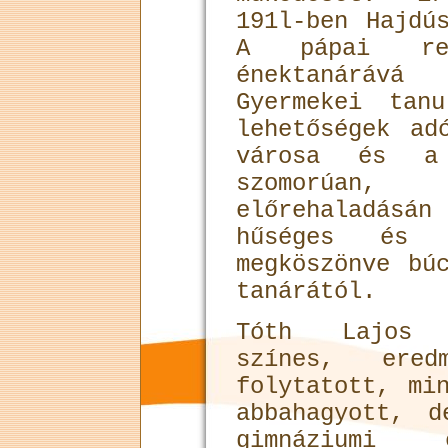
191l-ben Hajdú
A pápai ref
énektanárává
Gyermekei tan
lehetőségek ad
városa és a 
szomorúan,
előrehaladás
hűséges és o
megköszönve bú
tanárától.
Tóth Lajos 
színes, eredm
foly­tatott, mi
abbahagyott, 
gimnáziumi 