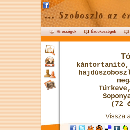
Hírességek
Érdekességek
Tó
kántortanító,
hajdúszobosz
meg
Túrkeve
Sopony
(72 
Vissza 