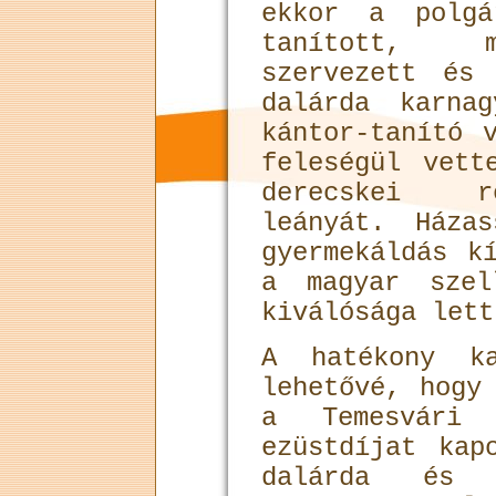
ekkor a polgá
tanított, m
szervezett és
dalárda karna
kántor-tanító 
feleségül vett
derecskei r
leányát. Háza
gyermekáldás k
a magyar szel
kiválósága lett
A hatékony ka
lehetővé, hogy
a Temesvári 
ezüstdíjat kap
dalárda és 