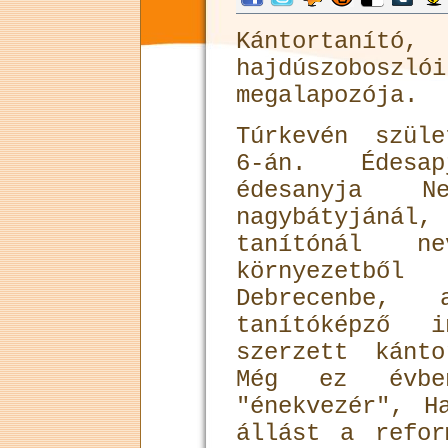
Kántortanító,
hajdúszoboszl
megalapozója.
Túrkevén szül
6-án. Édesa
édesanyja N
nagybátyjánál
tanítónál ne
környezetből
Debrecenbe,
tanítóképző i
szerzett kánto
Még ez évbe
"énekvezér", H
állást a refor