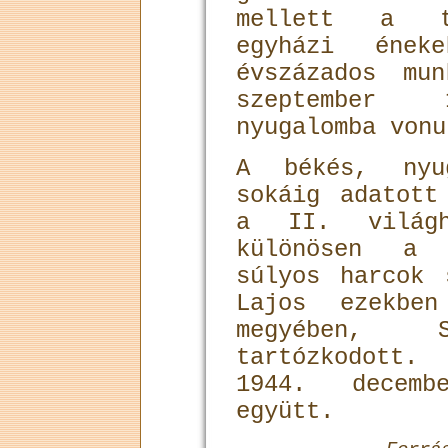
mellett a te
egyházi ének
évszázados mu
szeptember 
nyugalomba vonu
A békés, nyu
sokáig adatott
a II. világh
különösen a 
súlyos harcok 
Lajos ezekbe
megyében, S
tartózkodott.
1944. decemb
együtt.