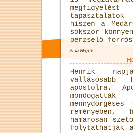
megfigyel
tapasztalatok
hiszen a Medár
sokszor könnye
perzselő forrós
A lap tetejére
He
Henrik napj
vallásosabb
apostolra. Ap
mondogattá
mennydörgéses
reményében, 
hamarosan szét
folytathatják 