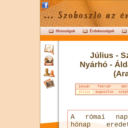
Hírességek
Érdekességek
Július - 
Nyárhó - Áld
(Ar
január
február
már
július
augusztus
szep
A római nap
hónap ered