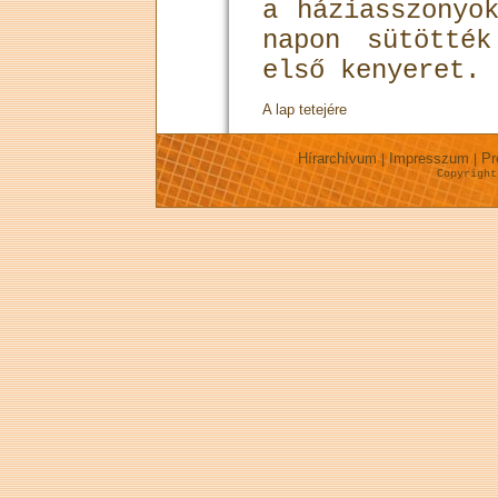
a háziasszonyo
napon sütötté
első kenyeret.
A lap tetejére
Hírarchívum
Impresszum
Pr
|
|
Copyrigh