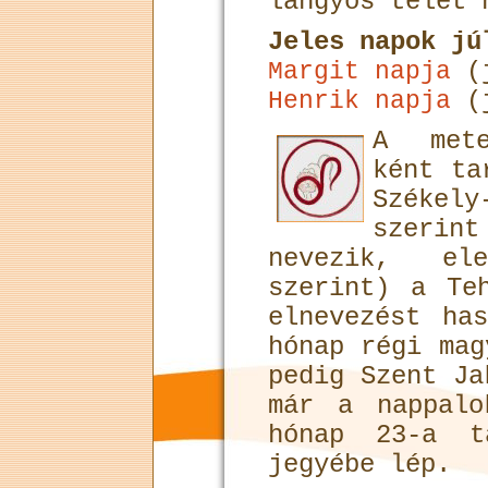
langyos telet 
Jeles napok jú
(j
Margit napja
(j
Henrik napja
A mete
ként ta
Széke
szeri
nevezik, el
szerint) a Te
elnevezést ha
hónap régi mag
pedig Szent Ja
már a nappalo
hónap 23-a t
jegyébe lép.