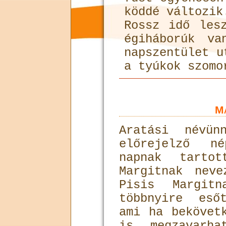
köddé változik
Rossz idő les
égiháborúk va
napszentület u
a tyúkok szomo
Ma
Aratási névün
előrejelző né
napnak tartot
Margitnak nev
Pisis Margitn
többnyire eső
ami ha bekövet
is megzavarh