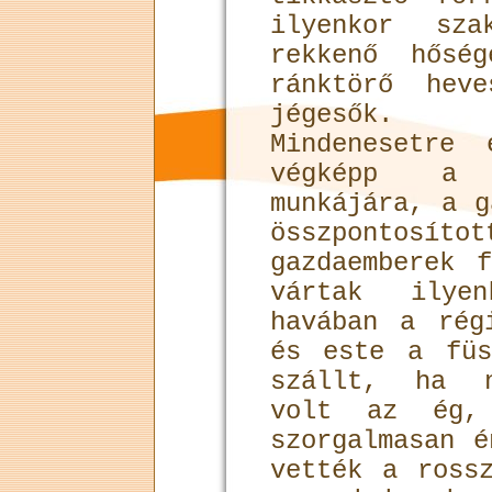
ilyenkor sza
rekkenő hőség
ránktörő heve
jégesők.
Mindenesetre
végképp a 
munkájára, a g
összponto
gazdaemberek 
vártak ilye
havában a rég
és este a füs
szállt, ha n
volt az ég,
szorgalmasan é
vették a ross