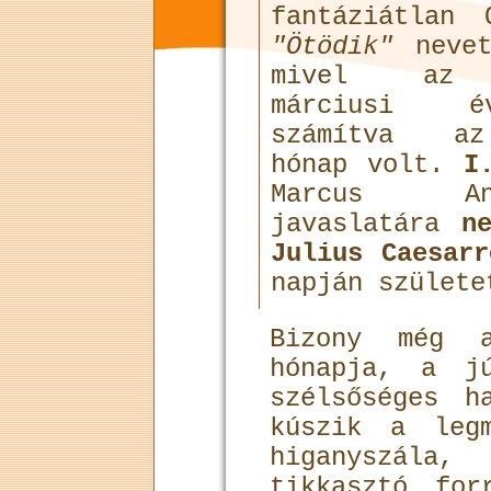
fantáziátlan 
"Ötödik"
nevet
mivel az 
márciusi évk
számítva a
hónap volt.
I
Marcus An
javaslatára
n
Julius Caesarr
napján születe
Bizony még a
hónapja, a j
szélsőséges h
kúszik a legm
higanyszála
tikkasztó for