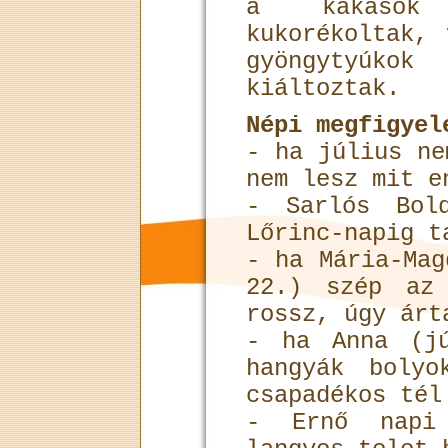
a kakasok 
kukorékoltak,
gyöngytyúkok
kiáltoztak.
Népi megfigyel
- ha július ne
nem lesz mit e
- Sarlós Bold
Lőrinc-napig t
- ha Mária-Mag
22.) szép az
rossz, úgy árt
- ha Anna (jú
hangyák bolyo
csapadékos tél
- Ernő napi