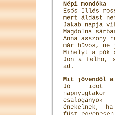
Népi mondóka
Esős Illés ros
mert áldást ne
Jakab napja vi
Magdolna sárba
Anna asszony r
már hűvös, ne 
Mihelyt a pók 
Jön a felhő, 
ád.
Mit jövendöl a
Jó időt r
napnyugtako
csalogányo
énekelnek, h
füst egyenesen