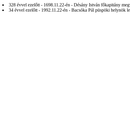
328 évvel ezelőtt - 1698.11.22-én - Désány István főkapitány megvá
34 évvel ezelőtt - 1992.11.22-én - Bacsóka Pál püspöki helynök l