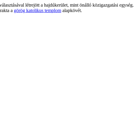
lasztásával létrejött a hajdúkerület, mint önálló közigazgatási egység.
erakta a
görög katolikus templom
alapkövét.