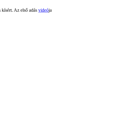
 kísért. Az első adás
videó
ja