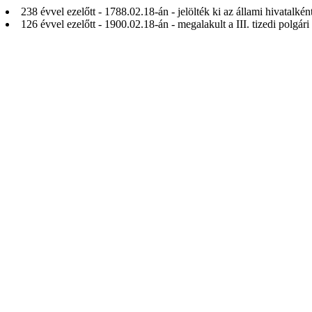
238 évvel ezelőtt - 1788.02.18-án - jelölték ki az állami hivatalké
126 évvel ezelőtt - 1900.02.18-án - megalakult a III. tizedi polgári