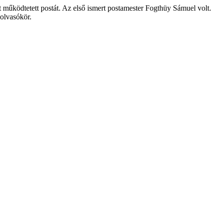
nt működtetett postát. Az első ismert postamester Fogthüy Sámuel volt.
 olvasókör.