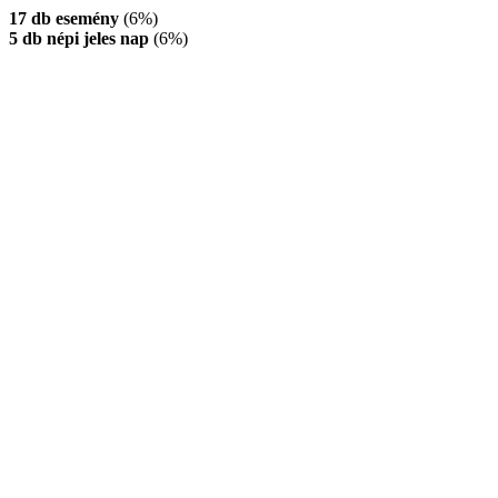
17 db esemény
(6%)
5 db népi jeles nap
(6%)