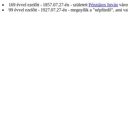
169 évvel ezelőtt - 1857.07.27-én - született
Pénztáros István
város
99 évvel ezelőtt - 1927.07.27-én - megnyílik a "népfürdő", ami v