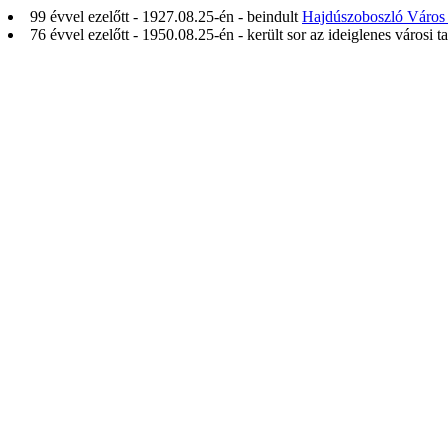
99 évvel ezelőtt - 1927.08.25-én - beindult
Hajdúszoboszló Város
76 évvel ezelőtt - 1950.08.25-én - került sor az ideiglenes városi t