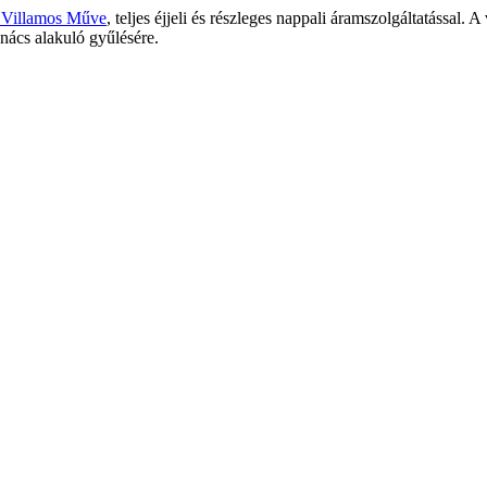
 Villamos Műve
, teljes éjjeli és részleges nappali áramszolgáltatással
anács alakuló gyűlésére.