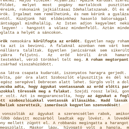
erekhez: Hajdú vitézek! Atyámfiai! Apáink karddal szerez
öldet, melyet most pogány martalócok pusztítan
véreink, rokonaink jajkiáltásai Idehallatszanak. Öl és é
örök. Irgalmat nem remélhetünk, és nem kérünk a gyaláza
entől. Küzdjünk hát elődeinkhez hasonló bátorsággal
zántsággal mindhalálig. Az Isten adjon kegyelmet nekü
 legyen! - hangzott a válasz mindenfelől. Aztán minde
oglalta a helyét a sáncokon.
örök
nemsokára
körülfogta az erődöt
. Egyetlen nagy roham
rta azt is bevinni. A falaknál azonban nem várt kem
enállásra találtak. Egyetlen janicsárnak sem sikerül
styákra feljutni. Az erőd körüli árok hamaro
ttestekkel, vérző törökkel telt meg.
A roham megtorpant
icsárhad visszahúzódott.
asa látva csapata kudarcát, iszonyatos haragra gerjedt. 
dolta, pár óra alatt Szoboszlót elpusztítja és dél kö
 egész seregével Debrecen alatt lehet. Sürgős volt a dol
ancsba adta, hogy ágyukat vontassanak az erőd előtti par
azokkal töressék meg a falakat
. Szejdi rossz lelkű, gon
er volt. Azt is megparancsolta, hogy
az ágyukat a fogl
ett szoboszlóiakkal vontassák állásaikba. Hadd lássák
dbeliek szeretteik, ismerőseik kegyetlen szenvedését!
 vonszolták az ágyukat a szerencsétlen rabok, amiko
előbb ódavitt mozsárból leadtak egy lövést. A lövedé
ony mellett zúgott el. A robbanás megingatta a harangot
megszólalt. Máskor lágy, hívogató volt a hangja, m