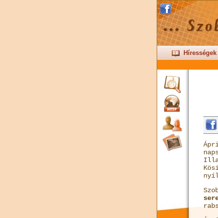
Hírességek
Ápr
nap
Ill
Kös
nyí
Szo
ser
rab