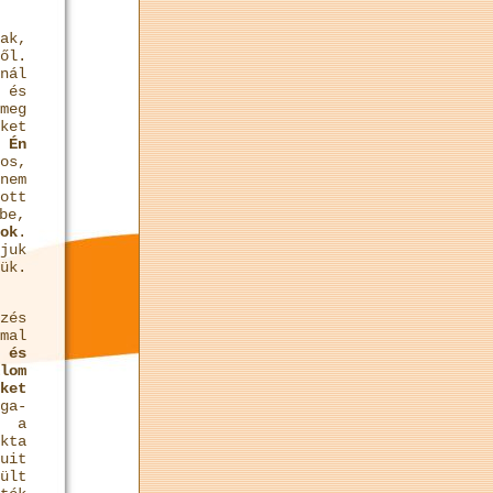
ak,
ől.
nál
 és
meg
ket
.
Én
os,
nem
ott
be,
ok
.
juk
ük.
zés
mal
 és
lom
ket
ga-
k a
kta
uit
ült