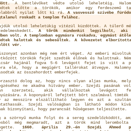
dött.
A bentlévőket védte utolsó leheletéig. Halom
üdtek előtte a törökök, amikor egy ferdeszemű ta
olabbról nyilat lőtt ki rá.
A vasvessző szívébe fúródo
gtalanul roskadt a templom falához.
ajdúk utolsó leheletükig vitézül küzdöttek. A túlerő mé
zedelmeskedett.
A török mindenkit legyilkolt, aki
dben volt. A templomban egymásra roskadva, egymást átöle
üdtek halottak és sebesültek. A kövezetet elborított
mlött vér.
iszonyat azonban még nem ért véget. Az emberi mivoltuk
etkőzött törökök fejét szedték élőnek és halottnak. Ném
icsár hajánál fogva 5-6 levágott fejet is vitt a p
ora elé, hogy a megígért tallérokat átvegye. Halomny
asodtak az összehordott emberfejek.
orzasztó dolog az, hogy nincs olyan aljas munka, mely
égzéséhez ne akadna hitvány ember. Szejdi pasának vol
yan szerzetei, akik vállalkoztak levágott fe
nyúzására. A koponyáról lefejtett bőrt szalmával tömték 
y az messzire elszállítható legyen és azt a szultán
utathassák. Szejdi valóságban is látható módon kívá
nak bizonyítani, hogy parancsát hűségesen teljesítette.
g a szörnyű munka folyt és a sereg szedelőzködött, am
osból még megmaradt, azt a török mind lerombolta
légette.
1660. április 29.-én Szejdi Ahmed p