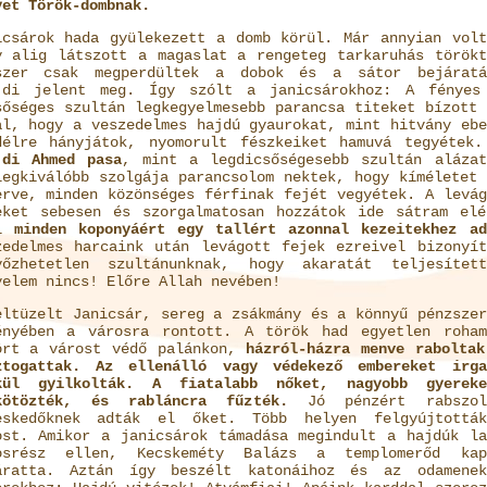
yet Török-dombnak.
icsárok hada gyülekezett a domb körül. Már annyian volt
y alig látszott a magaslat a rengeteg tarkaruhás törökt
szer csak megperdültek a dobok és a sátor bejáratá
jdi jelent meg. Így szólt a janicsárokhoz: A fényes
sőséges szultán legkegyelmesebb parancsa titeket bízott 
al, hogy a veszedelmes hajdú gyaurokat, mint hitvány ebe
délre hányjátok, nyomorult fészkeiket hamuvá tegyétek
jdi Ahmed pasa
, mint a legdicsőségesebb szultán alázat
legkiválóbb szolgája parancsolom nektek, hogy kíméletet 
erve, minden közönséges férfinak fejét vegyétek. A levág
eket sebesen és szorgalmatosan hozzátok ide sátram elé
ol
minden koponyáért egy tallért azonnal kezeitekhez ad
zedelmes harcaink után levágott fejek ezreivel bizonyít
yőzhetetlen szultánunknak, hogy akaratát teljesített
yelem nincs! Előre Allah nevében!
eltüzelt Janicsár, sereg a zsákmány és a könnyű pénzszer
ényében a városra rontott. A török had egyetlen roham
ört a várost védő palánkon,
házról-házra menve raboltak
ztogattak. Az ellenálló vagy védekező embereket irga
kül gyilkolták. A fiatalabb nőket, nagyobb gyereke
kötözték, és rabláncra fűzték.
Jó pénzért rabszol
eskedőknek adták el őket. Több helyen felgyújtottá
ost. Amikor a janicsárok támadása megindult a hajdúk la
osrész ellen, Kecskeméty Balázs a templomerőd kap
áratta. Aztán így beszélt katonáihoz és az odamenek