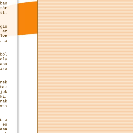
ban
tár
tt.
gis
 az
lve
a a
ból
ely
asa
ira
nek
tak
jek
ki,
nak
nta
i a
 és
asa