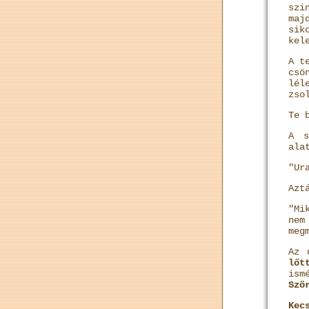
szi
maj
sik
kel
A t
csö
lél
zso
Te 
A s
ala
"Ur
Azt
"Mi
nem
meg
Az 
lőt
ism
Szö
Kec