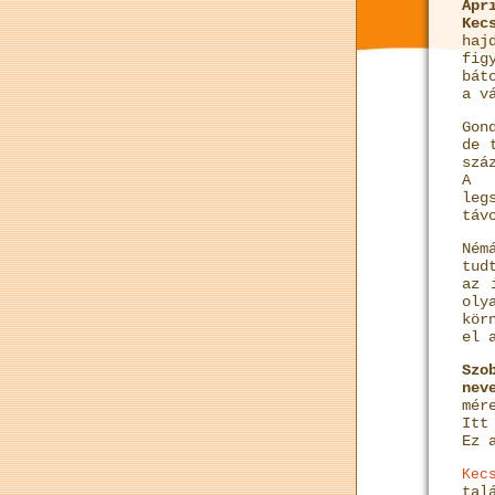
Ápr
Kec
haj
fig
bát
a v
Gon
de 
szá
A m
leg
táv
Ném
tud
az 
oly
kör
el 
Szo
nev
mér
Itt
Ez 
Kec
tal