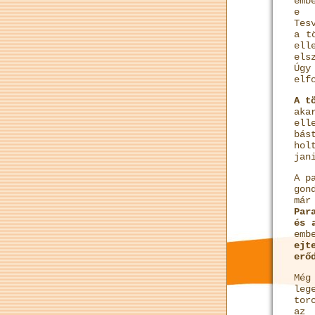
emb
e f
Tes
a t
ell
els
Úgy
elf
A t
aka
ell
bá
hol
jan
A p
gon
már
Par
és 
emb
ejt
erő
Még
leg
tor
az 