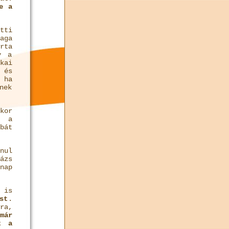
e a
tti
aga
rta
y a
kai
 és
 ha
nek
kor
r a
bát
nul
ázs
nap
 is
st
.
ra,
már
t a