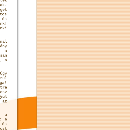
ték
ak.
get
tos
 és
nk!
nki
mal
ény
t a
san
, a
Úgy
rül
ga!
tra
osz
yul
 az
r a
k a
 és
ost