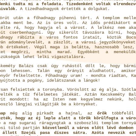
denki tudta mi a feladata. Tizedenként voltak elrendezv
nivalók.
A tizedhadnagyok értették a dolgukat.
örút után a főhadnagy pihenni tért. A templom melle
lakba ment be. Az is üres volt. Az idős prédikátort m
zélte rá, hogy hagyja el a várost. A lelkész nem aka
eit cserbenhagyni. Úgy sikerült távozásra bírni, hog
adnagy rábízta a város fontos iratait, köztük Bocs
ván adománylevelét, a zászlót, a városi jegyzőkönyveket
éb értékeket. Végül maga is belátta, hasznosabb lesz,
ket megőrzi, mintha marad. Egyébként a menekülők
szükségük lehet lelki vigasztalásra.
skeméty Balázs csak úgy ruhástól dőlt le, hogy bármi
pon lehessen. Talán egy órányit aludhatott, amiko
onyőr felkeltette. Főhadnagy uram! - mondta riadtan, Ka
gyújtotta a pogány, idelátszanak a lángok!
rsan felsiettek a toronyba. Vöröslött az ég alja. Szótla
yelték a tűz félelmetes játékát. Aztán Kecskeméty Bal
yit mondott: ha az Isten nem kegyelmez nekünk, hol
boszló lángjai világítják be a környéket.
nap
még alig pirkadt a hajnal, az
őrök
többfelől
ezték, hogy az éj leple alatt a török körülfogta a váro
e a nap sugarai ráragyogtak a szoboszlói templom tornyá
ösi túlsó partján
közvetlenül a város előtt lévő dombon 
 állott Szejdi pasa díszes sátra. Azóta nevezik ez