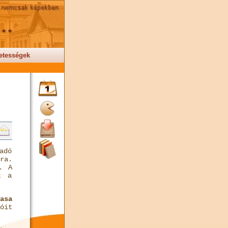
etességek
adó
ra.
. A
t a
asa
óit