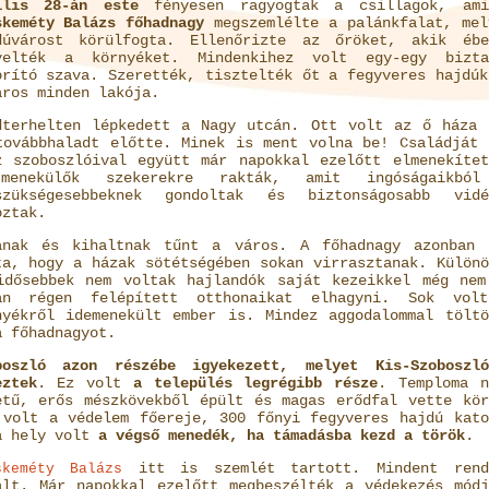
ilis 28-án este
fényesen ragyogtak a csillagok, ami
skeméty Balázs főhadnagy
megszemlélte a palánkfalat, mel
dúvárost körülfogta. Ellenőrizte az őröket, akik ébe
yelték a környéket. Mindenkihez volt egy-egy bizta
orító szava. Szerették, tisztelték őt a fegyveres hajdúk
áros minden lakója.
dterhelten lépkedett a Nagy utcán. Ott volt az ő háza 
továbbhaladt előtte. Minek is ment volna be! Családját 
z szoboszlóival együtt már napokkal ezelőtt elmenekítet
enekülők szekerekre rakták, amit ingóságaikbó
szükségesebbeknek gondoltak és biztonságosabb vidé
oztak.
ának és kihaltnak tűnt a város. A főhadnagy azonban 
ta, hogy a házak sötétségében sokan virrasztanak. Különö
idősebbek nem voltak hajlandók saját kezeikkel még nem
an régen felépített otthonaikat elhagyni. Sok vol
nyékről idemenekült ember is. Mindez aggodalommal töltö
a főhadnagyot.
boszló azon részébe igyekezett, melyet Kis-Szoboszló
eztek
. Ez volt
a település legrégibb része
. Temploma n
etű, erős mészkövekből épült és magas erődfal vette kör
 volt a védelem főereje, 300 főnyi fegyveres hajdú kato
a hely volt
a végső menedék, ha támadásba kezd a török
.
itt is szemlét tartott. Mindent rend
skeméty Balázs
ált. Már napokkal ezelőtt megbeszélték a védekezés módj