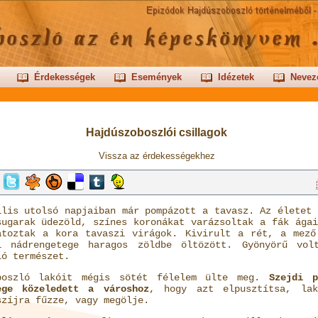
Érdekességek
Események
Idézetek
Nevez
Hajdúszoboszlói csillagok
Vissza az érdekességekhez
ilis utolsó napjaiban már pompázott a tavasz. Az életet 
sugarak üdezöld, színes koronákat varázsoltak a fák ágai
atoztak a kora tavaszi virágok. Kivirult a rét, a mező
i nádrengetege haragos zöldbe öltözött. Gyönyörű vol
ló természet.
boszló lakóit mégis sötét félelem ülte meg.
Szejdi p
ege közeledett a városhoz
, hogy azt elpusztítsa, lak
szíjra fűzze, vagy megölje.