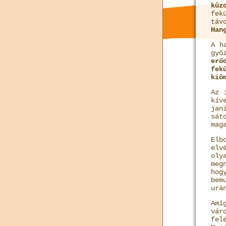
küz
fek
táv
Han
A h
győ
erő
fek
kiö
Az 
kiv
jan
sát
mag
Elb
elv
ol
meg
hog
bem
urá
Amí
vár
fe