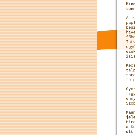
Min
ten
A k
pap
bes
hív
főh
Ist
egy
eze
isi
Kec
tal
tor
fel
Gyo
fig
enn
Szo
Más
jel
Mir
a K
ott