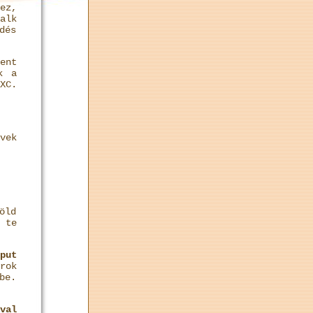
ez,
alk
dés
ent
k a
XC.
vek
öld
 te
put
rok
be.
val