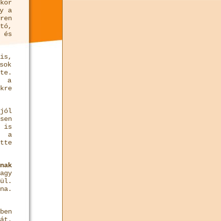
kor
y a
ren
tó,
 és
is,
sok
te.
l a
kre
jól
sen
 is
t a
tte
nak
agy
ül.
na.
ben
át.