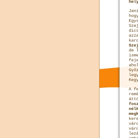
hel
Jan
hog
Egy
Sze
dic
azz
kar
Sze
de 
ism
fej
ah
Győ
leg
Keg
A f
rem
átt
fos
nél
meg
ker
vár
vár
lez