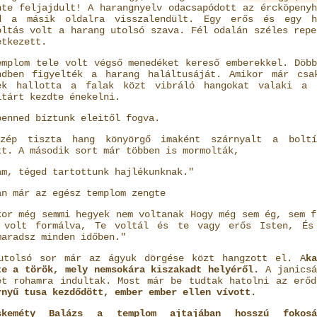
nte feljajdult! A harangnyelv odacsapódott az ércköpenyh
d a másik oldalra visszalendült. Egy erős és egy h
oltás volt a harang utolsó szava. Fél odalán széles repe
etkezett.
emplom tele volt végső menedéket kereső emberekkel. Döbb
ndben figyelték a harang haláltusáját. Amikor már csa
ek hallotta a falak közt vibráló hangokat valaki a 
ltárt kezdte énekelni.
benned bíztunk eleitől fogva.
zép tiszta hang könyörgő imaként szárnyalt a boltí
tt. A második sort már többen is mormolták,
am, téged tartottunk hajlékunknak."
án már az egész templom zengte
kor még semmi hegyek nem voltanak Hogy még sem ég, sem f
 volt formálva, Te voltál és te vagy erős Isten, És
maradsz minden időben."
utolsó sor már az ágyuk dörgése közt hangzott el. A
ka
te a török, mely nemsokára kiszakadt helyéről.
A janicsá
ét rohamra indultak. Most már be tudtak hatolni az erőd
rnyű tusa kezdődött, ember ember ellen vívott.
skeméty Balázs a templom ajtajában hosszú fokosá