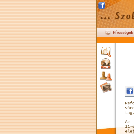
Hírességek
Ref
vár
tag
Az 
11-
ele