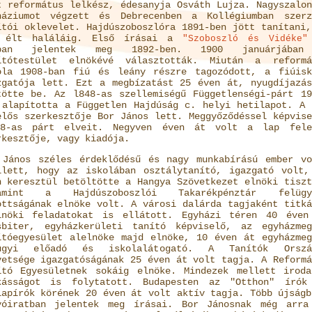
t református lelkész, édesanyja Osváth Lujza. Nagyszalon
náziumot végzett és Debrecenben a Kollégiumban szerz
ítói oklevelet. Hajdúszoboszlóra 1891-ben jött tanítani,
 élt haláláig. Első írásai a
"Szoboszló és Vidéke"
pban jelentek meg 1892-ben. 1900 januárjába
ítótestület elnökévé választották. Miután a reformá
ola 1908-ban fiú és leány részre tagozódott, a fiúisk
zgatója lett. Ezt a megbízatást 25 éven át, nyugdíjazás
tötte be. Az l848-as szellemiségű Függetlenségi-párt 19
 alapította a Független Hajdúság c. helyi hetilapot. A 
elős szerkesztője Bor János lett. Meggyőződéssel képvise
8-as párt elveit. Negyven éven át volt a lap fele
rkesztője, vagy kiadója.
 János széles érdeklődésű és nagy munkabírású ember vo
llett, hogy az iskolában osztálytanító, igazgató volt,
n keresztül betöltötte a Hangya Szövetkezet elnöki tiszt
amint a Hajdúszoboszlói Takarékpénztár felügy
ottságának elnöke volt. A városi dalárda tagjaként titká
lnöki feladatokat is ellátott. Egyházi téren 40 éven
sbiter, egyházkerületi tanító képviselő, az egyházmeg
ítóegyesület alelnöke majd elnöke, 10 éven át egyházmeg
ügyi előadó és iskolalátogató. A Tanítók Orszá
vetsége igazgatóságának 25 éven át volt tagja. A Reformá
ító Egyesületnek sokáig elnöke. Mindezek mellett iroda
kásságot is folytatott. Budapesten az "Otthon" írók
lapírók körének 20 éven át volt aktív tagja. Több újságb
yóiratban jelentek meg írásai. Bor Jánosnak még arra