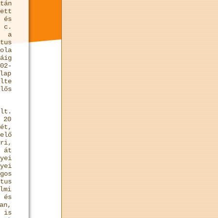
tán
ett
 és
c.
n a
tus
ola
áig
02-
lap
lte
lős
lt.
 20
ét,
elő
ri,
 át
yei
yei
gos
tus
lmi
 és
an,
 is