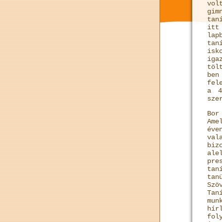
vol
gim
tan
itt
la
tan
isk
iga
töl
ben
fel
a 4
sze
Bor
Ame
éve
val
biz
ale
pre
tan
tan
Szö
Tan
mun
hír
fol