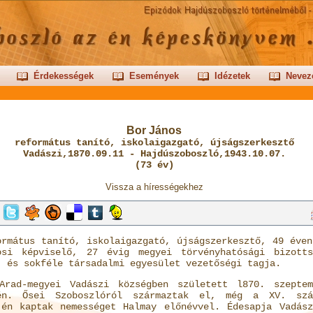
Érdekességek
Események
Idézetek
Nevez
Bor János
református tanító, iskolaigazgató, újságszerkesztő
Vadászi,1870.09.11 - Hajdúszoboszló,1943.10.07.
(73 év)
Vissza a hírességekhez
ormátus tanító, iskolaigazgató, újságszerkesztő, 49 éven
osi képviselő, 27 évig megyei törvényhatósági bizotts
, és sokféle társadalmi egyesület vezetőségi tagja.
Arad-megyei Vadászi községben született l870. szeptem
én. Ősei Szoboszlóról származtak el, még a XV. szá
jén kaptak nemességet Halmay előnévvel. Édesapja Vadász