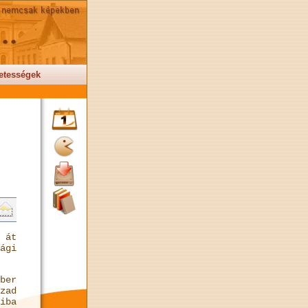
etességek
 át
ági
ber
zad
iba