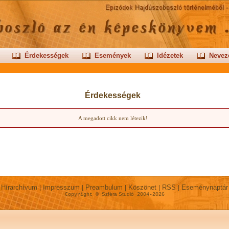
Érdekességek
Események
Idézetek
Nevez
Érdekességek
A megadott cikk nem létezik!
Hírarchívum
Impresszum
Preambulum
Köszönet
RSS
Eseménynaptá
|
|
|
|
|
Szféra Stúdió
Copyright ©
2004-2026