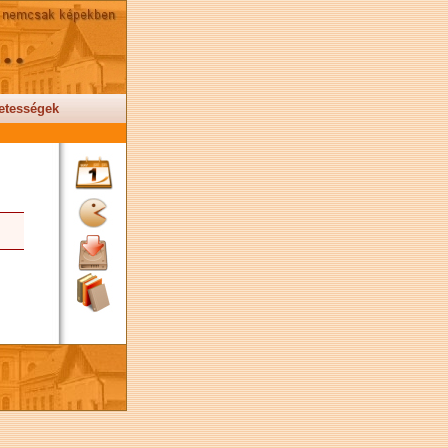
etességek
r