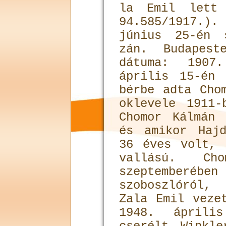
la Emil lett 
94.585/1917.
június 25-én 
zán. Budapest
dátuma: 1907
április 15-én
bérbe adta Cho
oklevele 1911-
Chomor Kálmán 
és amikor Hajd
36 éves volt, 
vallá­sú. C
szeptemberébe
szoboszló­ról
Zala Emil veze
1948. áprili