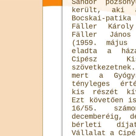
Sándor pozsony
ke­rült, aki 
Bocskai-patik
Fäller Károly
Fäller Já­nos
(1959. május
eladta a ház
Cipész Kis
szövetkezetne
mert a Gyógy
tényleges érté
kis részét kí
Ezt követően i
16/55. szám
decemberéig, 
bérleti díj
Vállalat a Cipé