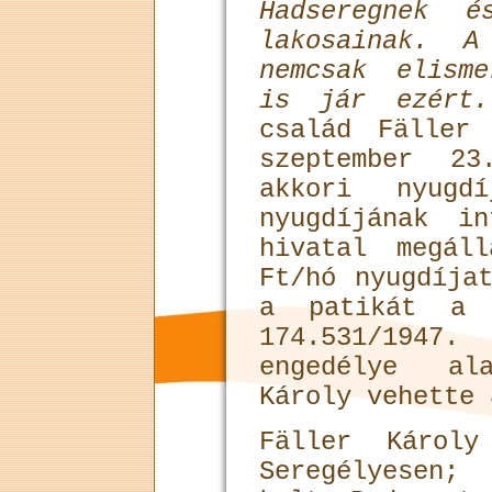
Hadsereg­nek 
lakosainak. A
nemcsak elism
is jár ezért.
család Fäller
szeptember 2
akkori nyugdí
nyugdíjának i
hivatal megál
Ft/hó nyugdíja
a patikát a n
174.531/194
engedélye al
Károly vehette 
Fäller Károly
Seregélyesen;