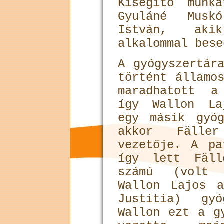
Kisegítő munk
Gyuláné Mus
István, aki
alkalommal bese
A gyógyszertár
történt ál­lamo
maradhatott a
így Wallon La
egy másik gyóg
akkor Fälle
vezetője. A pa
így lett Fäll
számú (volt G
Wallon Lajos 
Justitia) gyó
Wallon ezt a g