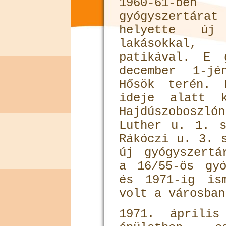
1960-61-b
gyógyszertá
helyette új
lakásokkal,
patikával. E 
de­cember 1-j
Hősök terén. 
ideje alatt k
Haj­dúszobos
Luther u. 1. 
Rákóczi u. 3. 
új gyógyszertá
a 16/55-ös gyó
és 1971-ig is
volt a városban
1971. április