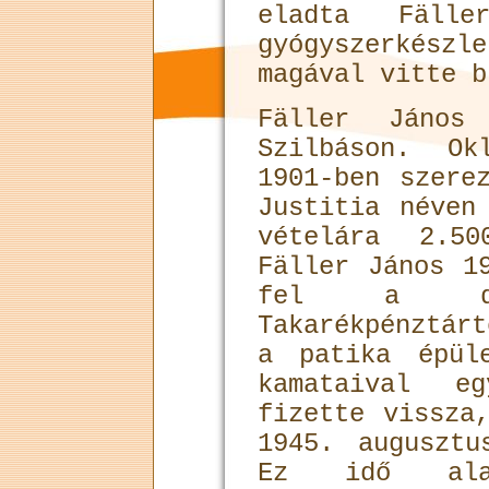
eladta Fäll
gyógyszer­kés
magával vitte b
Fäller János 
Szilbáson. Ok­
1901-ben szere
Justitia néven
vételára 2.50
Fäller János 1
fel a deb
Takarékpénztá
a patika épül
kamataival 
fizette vissza
1945. augusztu
Ez idő ala