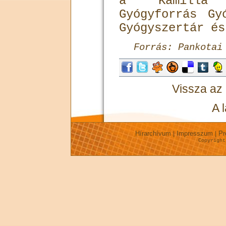
a Kamilla 
Gyógyforrás Gy
Gyógyszertár és
Forrás: Pankotai
Vissza az
A 
Hírarchívum
Impresszum
Pr
|
|
Copyrigh