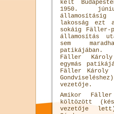
kelt Budapeste
1950. jún
államosítás
lakosság ezt 
sokáig Fäller-
államosítás u
sem maradh
patikájában.
Fäller Károl
egymás patikáj
Fäller Károly
Gondviselés
vezetője.
Amikor Fäller
költözött (ké
vezetője lett