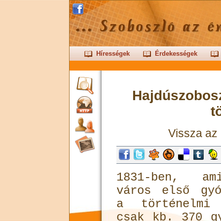
Hírességek
Érdekességek
Hajdúszobosz
t
Vissza az
1831-ben, ami
város első gyó
a történelmi 
csak kb. 370 g