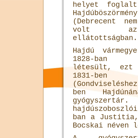
helyet foglal
Hajdúböszörmén
(Debrecent ne
volt az 
ellátottságban.
Hajdú vármegy
1828-ban Ha
létesült, ezt 
1831-ben H
(Gondviselés­h
ben Hajdúná
gyógyszer
hajdúszoboszló
ban a Justitia
Bocskai néven l