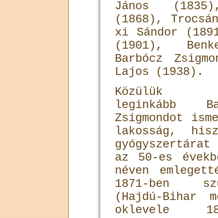
János (1835
(1868), Trocsá
xi Sándor (189
(1901), Ben
Barbócz Zsigm
Lajos (1938).
Közülük t
leginkább Ba
Zsigmondot ism
lakosság, his
gyógyszertára
az 50-es évekb
néven emle­get
1871-ben sz
(Hajdú-Bihar m
oklevele 18