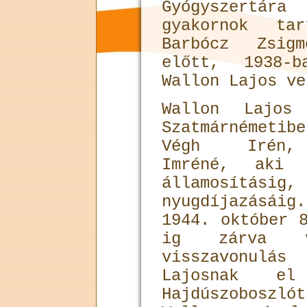
Gyógyszertá
gyakornok ta
Barbócz Zsig
előtt, 1938-b
Wallon Lajos ve
Wallon Lajos 
Szatmárné­meti
Végh Irén
Imréné, aki 
államosításig
nyugdíjazásá
1944. október 
ig zárva v
visszavonul
Lajosnak el
Hajdúszobosz