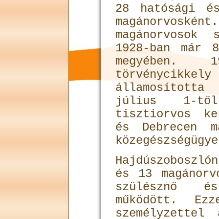
28 hatósági é
ma­gánorvoské
magánorvosok 
1928-ban már 8
megyében. 
törvénycik­k
államosította
július 1-tő
tisztiorvos k
és Debrecen m
közegészségügye
Hajdúszoboszló
és 13 magánorv
szülésznő é
működött. Ezz
személyzettel