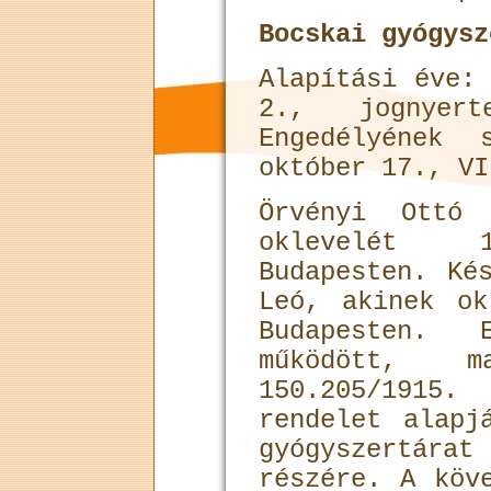
Bocskai gyógysz
Alapítási éve:
2., jognyer­
Engedélyének 
október 17., VI
Örvényi Ottó 
oklevelét 1
Budapesten. Kés
Leó, akinek ok
Bu­dapesten. 
működött, 
150.205/191
rendelet alapj
gyógyszertárat
részére. A köv