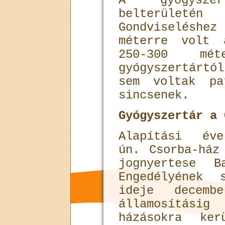
A gyógysze
belterület
Gondviselésh
méterre volt 
250-300 mé
gyógyszertártó
sem voltak pa
sincsenek.
Gyógyszertár a 
Alapítási é
ún. Csorba-ház
jognyertese B
Engedélyének 
ideje decem­
államosításig
házásokra ker