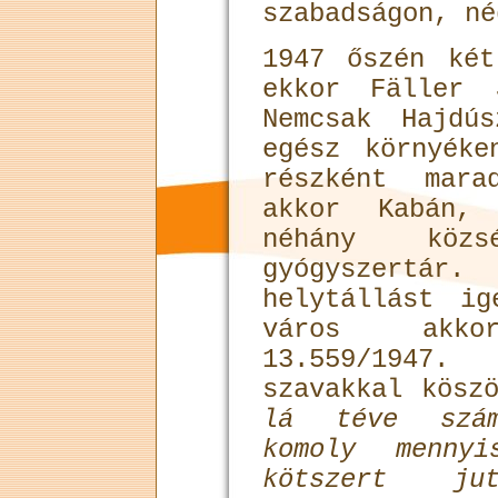
szabadságon, né
1947 őszén ké
ekkor Fäller 
Nemcsak Hajdú
egész környéke
részként mar
akkor Kabán, 
néhány köz
gyógyszertár
helytállást i
város akk
13.559/1947
szavakkal kösz
lá téve szám
komoly mennyi
kötszert ju