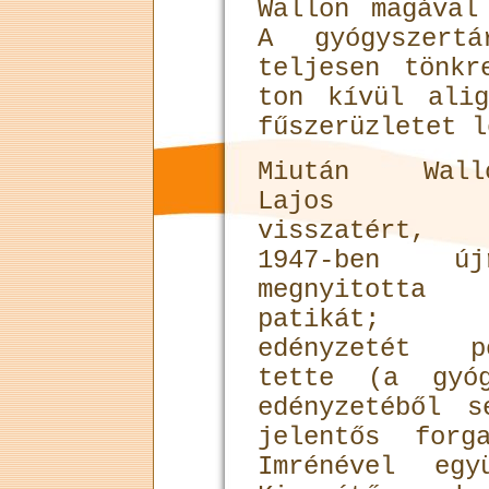
Wallon magával
A gyógyszert
teljesen tönkr
ton kívül ali
fűszerüzletet l
Miután Wall
Lajos
visszatért,
1947-ben új
megnyitotta
patikát;
edényzetét pó
tette (a gyóg
edényzetéből 
jelentős forg
Imrénével egy