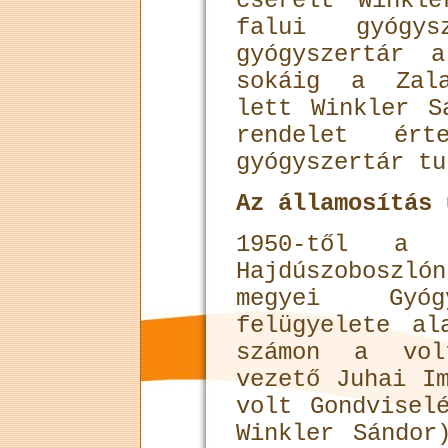
cserélt Winkl
falui gyógy
gyógyszertár 
sokáig a Zala
lett Winkler S
rendelet ért
gyógyszertár tu
Az államosítás 
1950-től a h
Hajdúszobosz
megyei Gyóg
felügyelete al
számon a vol
vezető Juhai Im
volt Gondvisel
Winkler Sándor