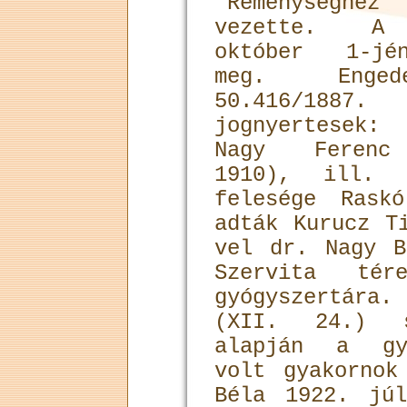
"Reménységhe
vezette. A
október 1-jé
meg. Engedél
50.416/1887.
jognyertesek
Nagy Ferenc
1910), ill.
felesége Rask
adták Kurucz T
vel dr. Nagy B
Szervita té
gyógyszertára
(XII. 24.) s
alapján a gyó
volt gyakornok
Béla 1922. jú