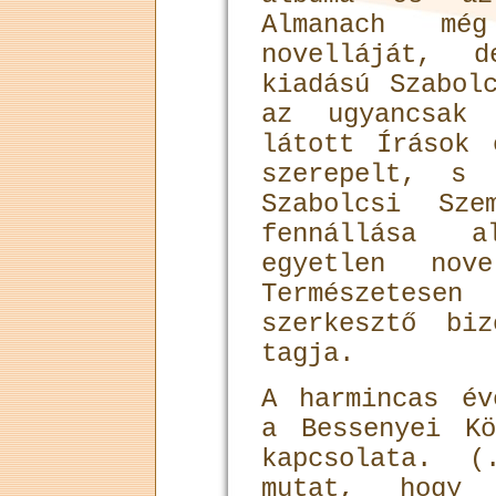
Almanach mé
novelláját, 
kiadású Szabol
az ugyancsak 
látott Írások 
szerepelt, s 
Szabolcsi Sz
fennállása 
egyetlen nov
Természete
szerkesztő bi
tagja.
A harmincas év
a Bessenyei K
kapcsolata. 
mutat, hogy