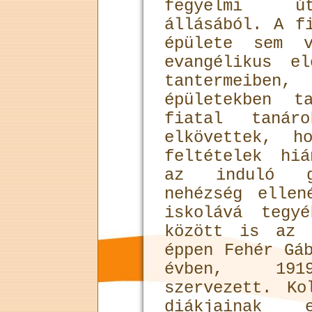
fegyelmi út
állásából. A f
épülete sem 
evangélikus e
tantermeibe
épületekben t
fiatal tanár
elkövettek, h
feltételek hi
az induló gi
nehézség ellen
iskolává tegy
között is az 
éppen Fehér Gá
évben, 1919
szervezett. Ko
diákjainak e