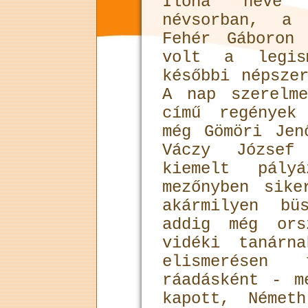
Ilona neve 
névsorban, a 
Fehér Gáboron
volt a legis
későbbi népsze
A nap szerelm
című regények
még Gömöri Jen
Váczy József
kiemelt pály
mezőnyben sike
akármilyen bü
addig még ors
vidéki tanárn
elismerésen
ráadásként - m
kapott, Német