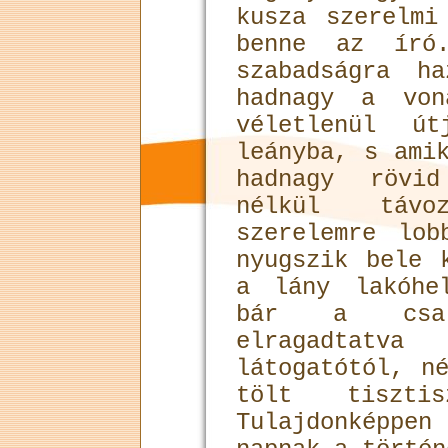
kusza szerelmi
benne az író
szabadságra h
hadnagy a von
véletlenül út
leányba, s ami
hadnagy rövid
nélkül távo
szerelemre lob
nyugszik bele 
a lány lakóhe
bár a csal
elragadta
látogatótól, n
tölt tisztis
Tulajdonképp