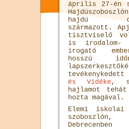
április 27-én 
Hajdúszoboszl
hajdú csa
származott. Ap
tisztviselő vo
is irodalom- 
irogató emb
hosszú id
lapszerkeszt
tevékenykedett
, s
és Vidéke
hajlamot tehát
hozta magával.
Elemi iskolai
szoboszlón,
Debrecenben 