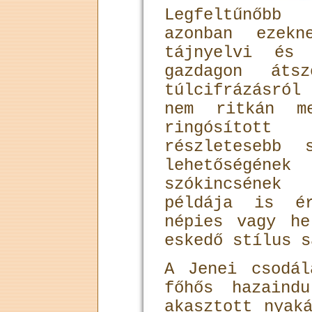
Legfeltűnőbb
azonban ezek
tájnyelvi és 
gazdagon áts
túlcifrázásról
nem ritkán me
ringósított 
részletesebb 
lehetőségéne
szókincsének
példája is ér
népies vagy he
eskedő stílus s
A Jenei csodál
főhős hazaind
akasztott nyak