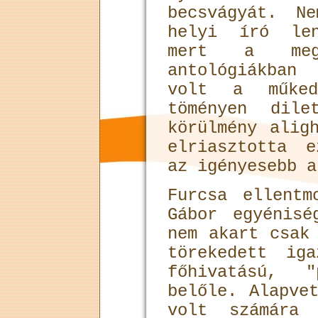
becsvágyát. N
helyi író len
mert a meg
antológiákban
volt a műke
töményen dil
körülmény alig
elriasztotta 
az igényesebb a
Furcsa ellentm
Gábor egyénisé
nem akart csak
törekedett ig
főhivatású, 
belőle. Alapve
volt számára 