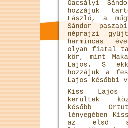
Gacsályi Sánd
hozzájuk tar
László, a műg
Sándor paszab
néprajzi gyűj
harmincas év
olyan fiatal t
kör, mint Mak
Lajos. S ekko
hozzájuk a fe
Lajos későbbi v
Kiss Lajos 
kerültek köz
később Ortu
lényegében Kis
az első sós