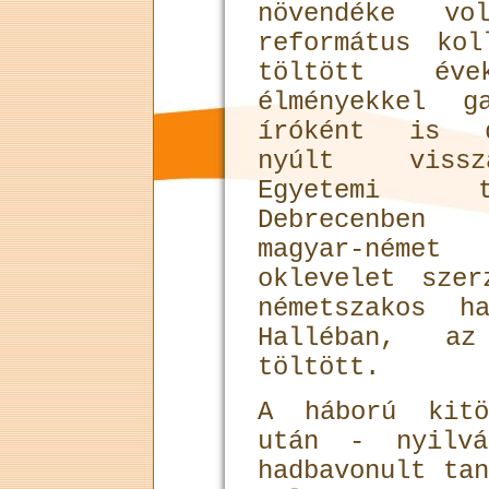
növendéke v
református ko
töltött év
élményekkel g
íróként is d
nyúlt vissz
Egyetemi t
Debrecenben
magyar-néme
oklevelet sze
németszakos h
Halléban, az
töltött.
A háború kitö
után - nyilv
hadbavonult tan