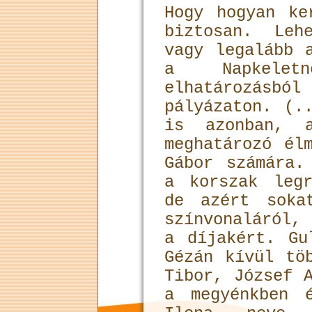
Hogy hogyan ke
biztosan. Leh
vagy legalább 
a Napkelet
elhatározás
pályázaton. (.
is azonban, a
meghatározó él
Gábor számára.
a korszak legr
de azért soka
színvonaláról,
a díjakért. Gu
Gézán kívül tö
Tibor, József 
a megyénkben 