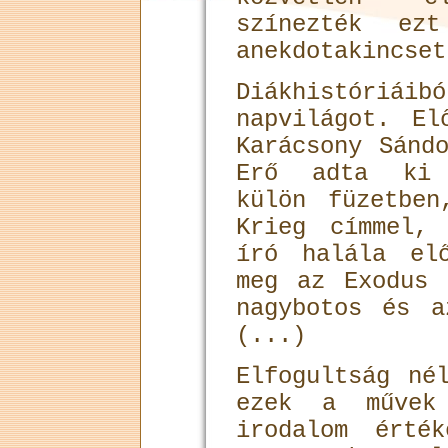
színezték ezt
anekdotakincset
Diákhistóriáib
napvilágot. El
Karácsony Sánd
Erő adta ki 
külön füzetben
Krieg címmel,
író halála el
meg az Exodus 
nagybotos és a
(...)
Elfogultság né
ezek a művek
irodalom érté