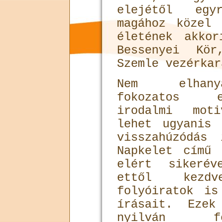
elejétől egy
magához közel 
életének akko
Bessenyei Kö
Szemle vezérkar
Nem elhanya
fokozatos e
irodalmi mot
lehet ugyanis
visszahúzódás
Napkelet című 
elért sikeré
ettől kezd
folyóiratok is
írásait. Ezek
nyilván fe