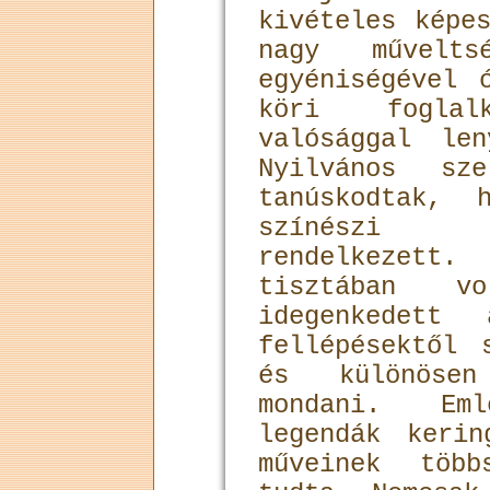
kivételes képe
nagy műveltsé
egyéniségével 
köri foglalk
valósággal len
Nyilvános sz
tanúskodtak, 
színészi 
rendelkezet
tisztában 
idegenkedett
fellépésektől 
és különösen
mondani. Eml
legendák keri
műveinek több