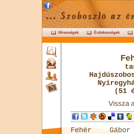
Hírességek
Érdekességek
Fe
ta
Hajdúszobo
Nyíregyh
(51 
Vissza 
Fehér Gábo