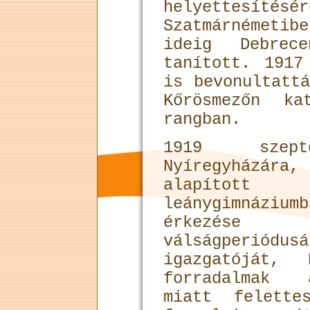
helyettesít
Szatmárnémeti
ideig Debrec
tanított. 1917
is bevonultatt
Kőrösmezőn ka
rangban.
1919 szepte
Nyíregyházára,
alapítot
leánygimnázi
érkezése
válságperiód
igazgatóját,
forradalmak 
miatt felette