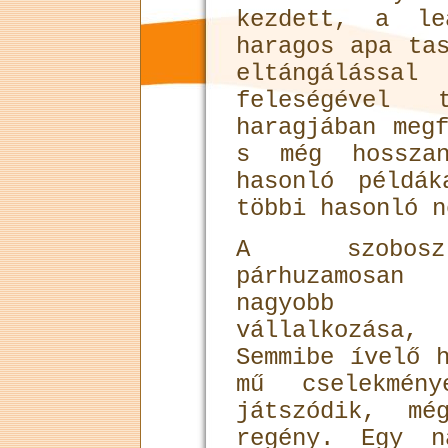
kezdett, a le
haragos apa ta
eltángálássa
feleségével t
haragjában meg
s még hossza
hasonló példá
többi hasonló n
A szoboszl
párhuzamosan 
nagyobb l
vállalkozása,
Semmibe ívelő 
mű cselekmén
játszódik, mé
regény. Egy n