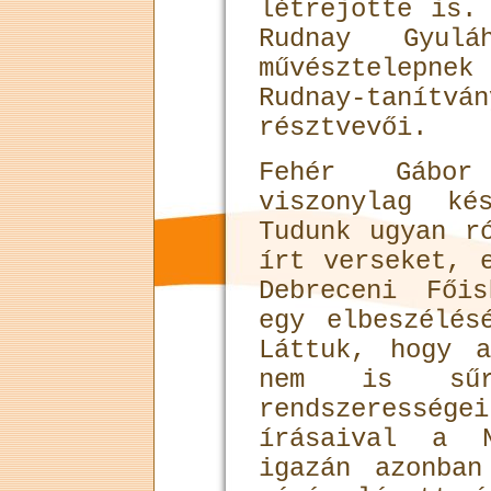
létrejötte is.
Rudnay Gyul
művésztelepne
Rudnay-taní
résztvevői.
Fehér Gábor
viszonylag ké
Tudunk ugyan r
írt verseket, 
Debreceni Fői
egy elbeszélés
Láttuk, hogy 
nem is sűr
rendszeress
írásaival a N
igazán azonba