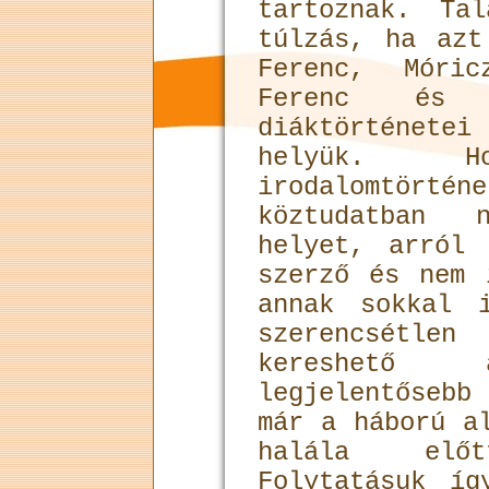
tartoznak. Ta
túlzás, ha azt
Ferenc, Móric
Ferenc és K
diáktörténete
helyük. 
irodalomtörtén
köztudatban 
helyet, arról
szerző és nem 
annak sokkal 
szerencsétle
kereshet
legjelentőseb
már a háború a
halála elő
Folytatásuk í