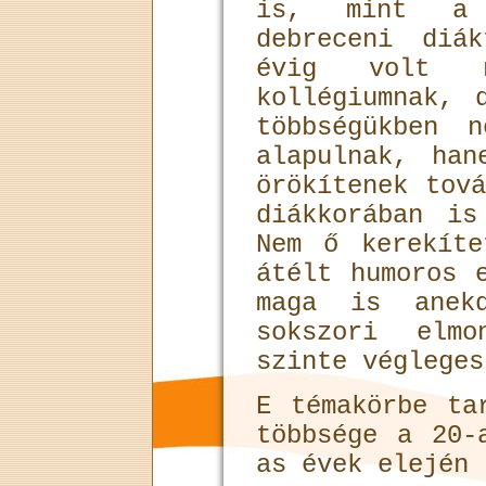
is, mint a 
debreceni diák
évig volt n
kollégiumnak, 
többségükben 
alapulnak, han
örökítenek tov
diákkorában is
Nem ő kerekíte
átélt humoros 
maga is anekd
sokszori elmo
szinte végleges
E témakörbe ta
többsége a 20-
as évek elején 