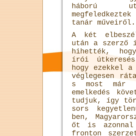
háború ut
megfeledkezte
tanár műveiről.
A két elbeszé
után a szerző 
hihették, hog
írói útkeresé
hogy ezekkel a
véglegesen rát
s most már c
emelkedés köve
tudjuk, így tö
sors kegyetle
ben, Magyarors
őt is azonnal
fronton szerze