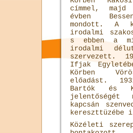
Körben Rákos
címmel, majd
évben Bessen
mondott. A k
irodalmi szako
s ebben a min
irodalmi délu
szervezett. 1
Ifjak Egyleté
Körben Vörö
előadást. 19
Bartók és Ko
jelentőségét
kapcsán szenve
kereszttüzébe i
Közéleti szere
bontakozott