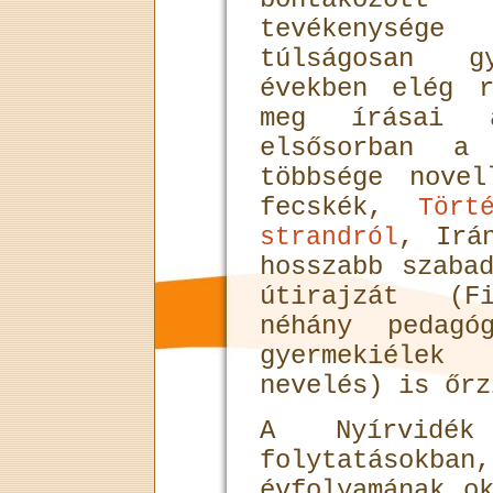
tevékenység
túlságosan 
években elég r
meg írásai 
elsősorban a 
többsége nove
fecskék,
Tört
, Irá
strandról
hosszabb szaba
útirajzát (F
néhány pedagó
gyermekiéle
nevelés) is őrz
A Nyírvidék
folytatás
évfolyamának o