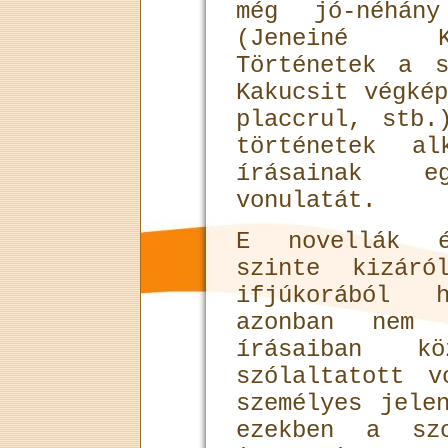
még jó-néhány
(Jeneiné K
Történetek a s
Kakucsit végké
placcrul, stb.
történetek al
írásainak eg
vonulatát.
E novellák é
szinte kizáró
ifjúkorából 
azonban nem 
írásaiban kö
szólaltatott 
személyes jele
ezekben a szo