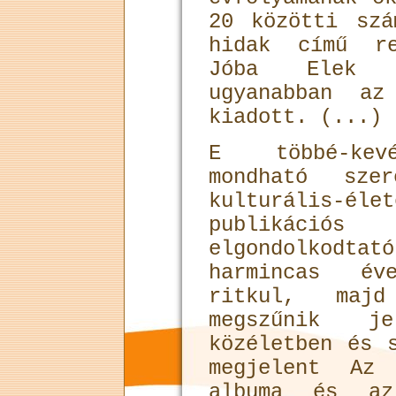
20 közötti szá
hidak című re
Jóba Elek k
ugyanabban az
kiadott. (...)
E többé-kevé
mondható szer
kulturális-é
publikációs
elgondolkodt
harmincas év
ritkul, majd
megszűnik j
közéletben és 
megjelent Az
albuma és az