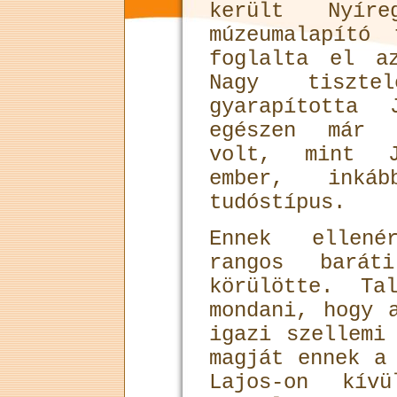
került Nyír
múzeumalapító
foglalta el a
Nagy tiszte
gyarapította 
egészen már k
volt, mint J
ember, inká
tudóstípus.
Ennek ellené
rangos bará
körülötte. Ta
mondani, hogy 
igazi szellemi
magját ennek a
Lajos-on kív