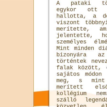
A pataki tör
egykor ott d
hallotta, a d
viszont többny
merítette, a
jelentette, h
személyes élm
Mint minden di
bizonyára a
történtek neve
falak között, 
sajátos módon
meg, s mint
merített el
kollégium nem
szálló legend
közvetlen él