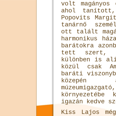
volt magányos 
ahol tanított
Popovits Margi
tanárnő szemé
ott talált mag
harmonikus ház
barátokra azon
tett szert, a
különben is al
közül csak Am
baráti viszony
közepén a
múzeumigazg
környezetébe 
igazán kedve sz
Kiss Lajos mé