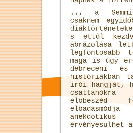
napnak a történ
... a Semmi
csaknem egyid
diáktörténetek
s ettől kezd
ábrázolása let
legfontosabb t
maga is úgy ér
debreceni és
históriákban t
írói hangját, 
csattanókra
élőbeszéd f
előadásmódj
anekdotikus
érvényesülhet a