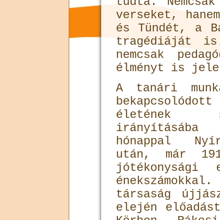
tudta. Nemcsak
verseket, hane
és Tündét, a B
tragédiáját i
nemcsak pedag
élményt is jele
A tanári munk
bekapcsolódot
életének s
irányításáb
hónappal Nyír
után, már 191
jótékonysági 
énekszámokk
társaság újjás
elején előadás