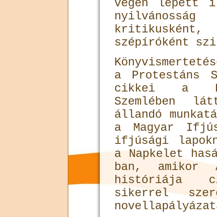
végén lépett í
nyilvánossá
kritikuskén
szépíróként szi
Könyvismerteté
a Protestáns S
cikkei a Pr
Szemlében lát
állandó munkat
a Magyar Ifjú
ifjúsági lapok
a Napkelet has
ban, amikor 
históriája c
sikerrel sze
novellapályázat