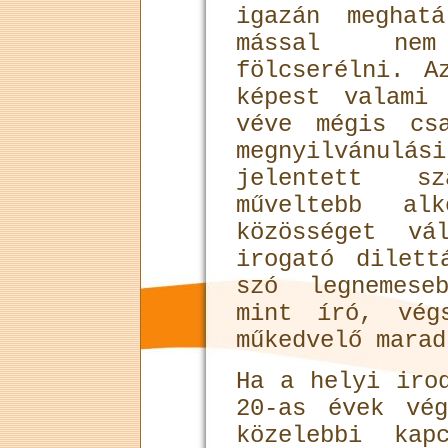
igazán meghat
mással ne
fölcserélni. A
képest valami
véve mégis cs
megnyilvánu
jelentett sz
műveltebb al
közösséget vá
irogató dilet
szó legnemese
mint író, vég
műkedvelő marad
Ha a helyi iro
20-as évek vé
közelebbi kap