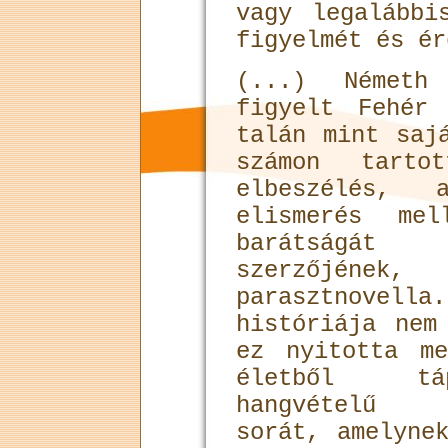
vagy legalábbi
figyelmét és ér
(...) Németh
figyelt Fehér
talán mint saj
számon tart
elbeszélés, 
elismerés mel
barátságát
szerzőjéne
parasztnovella
históriája nem
ez nyitotta m
életből táp
hangvételű pa
sorát, amelyne