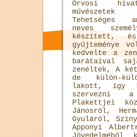
Orvosi hiv
művészetek
Tehetséges a
neves személ
készített, é
gyűjteménye vo
kedvelte a ze
barátaival sa
zenéltek, A ké
de külön-kü
lakott, így 
szervezni a
Plakettjei kö
Jánosról, Her
Gyuláról, Szin
Apponyi Albert
Jövedelméből 