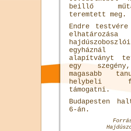
beillő műtá
teremtett meg.
Endre testvére
elhatároz
hajdúszobos
egyháznál 
alapítványt t
egy szegény
magasabb tanu
helybeli f
támogatni.
Budapesten ha
6-án.
Forrá
Hajdúsz