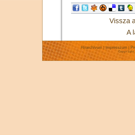
Vissza 
A 
Hírarchívum
Impresszum
Pr
|
|
Copyrigh