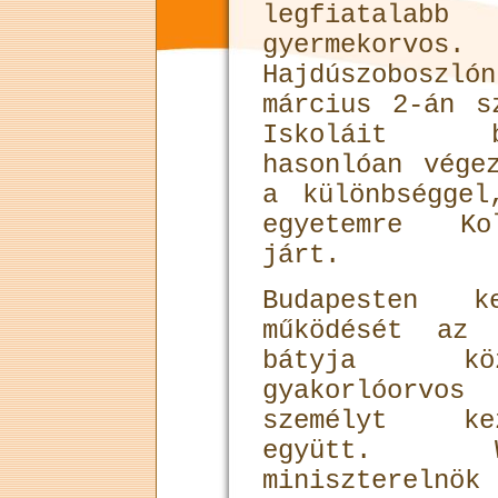
legfiatalabb
gyermekorvos.
Hajdúszoboszl
március 2-án s
Iskoláit bá
hasonlóan vége
a különbséggel
egyetemre Kol
járt.
Budapesten 
működését az 
bátyja köz
gyakorlóorvos
személyt ke
együtt. W
miniszterelnö