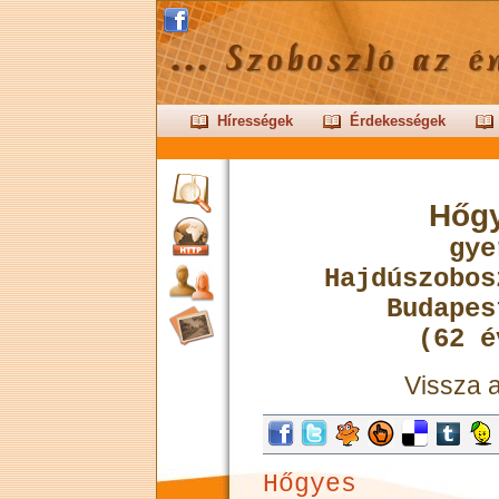
Hírességek
Érdekességek
Hőgy
gye
Hajdúszobos
Budapes
(62 é
Vissza 
Hőgyes 