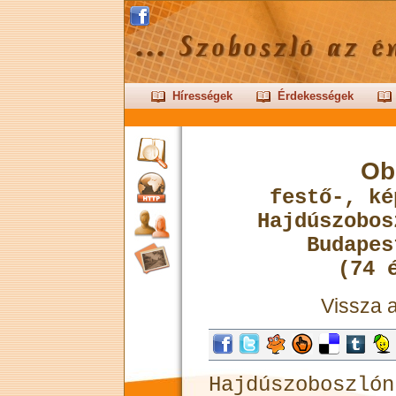
Hírességek
Érdekességek
Obo
festő-, ké
Hajdúszobos
Budapes
(74 
Vissza 
Hajdúszoboszl