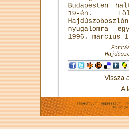
Budapesten ha
19-én. Föl
Hajdúszoboszl
nyugalomra eg
1996. március 1
Forrá
Hajdúsz
Vissza 
A 
Hírarchívum
Impresszum
Pr
|
|
Copyrigh