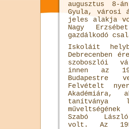
augusztus 8-á
Gyula, városi 
jeles alakja v
Nagy Erzsébe
gazdálkodó csal
Iskoláit hel
Debrecenben ér
szoboszlói vá
innen az 19
Budapestre 
Felvételt nye
Akadémiára, 
tanítványa l
műveltségéne
Szabó László
volt. Az 19