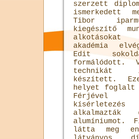
szerzett diplo
ismerkedett m
Tibor iparm
kiegészítő mu
alkotásokat 
akadémia elvé
Edit sokold
formálódott. 
technikát i
készített. Ez
helyet foglalt
Férjével 
kísérletezé
alkalmazták 
alumíniumot. 
látta meg e
látványos d