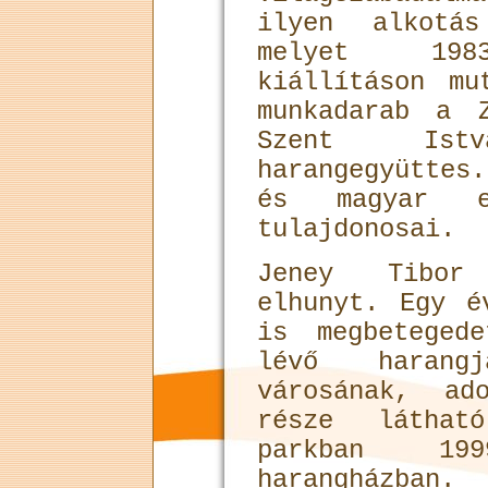
ilyen alkotás
melyet 1983
kiállításon mu
munkadarab a 
Szent Istvá
harangegyütte
és magyar e
tulajdonosai.
Jeney Tibor
elhunyt. Egy é
is megbeteged
lévő harangj
városának, ad
része látha
parkban 199
harangházba