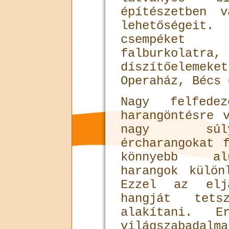
építészetben v
lehetőségeit.
csempéke
falburkolatr
díszítőeleme
Operaház, Bécs 
Nagy felfede
harangöntésre 
nagy súly
ércharangokat 
könnyebb al
harangok külön
Ezzel az elj
hangját tets
alakítani. E
világszabadal