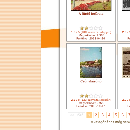
A fürdő bejárata
1.9
/ 5 (100 szavazat alapján)
2.3
/ 
Megtekintve: 2.304
Feltöltve: 2013-04-26
F
Csónakázó tó
2.2
/ 5 (123 szavazat alapján)
2.0
/ 
Megtekintve: 2.929
Feltöltve: 2005-10-17
Fe
2
3
4
5
6
<< Előző
1
A kategóriához még senki