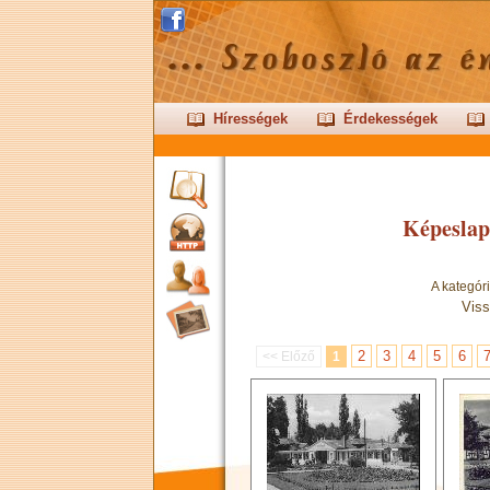
Hírességek
Érdekességek
Képeslap
A kategór
Viss
2
3
4
5
6
<< Előző
1