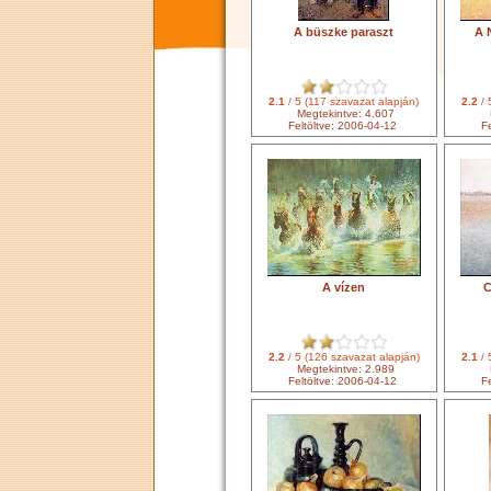
A büszke paraszt
A 
2.1
/ 5 (117 szavazat alapján)
2.2
/ 
Megtekintve: 4.607
Feltöltve: 2006-04-12
Fe
A vízen
C
2.2
/ 5 (126 szavazat alapján)
2.1
/ 
Megtekintve: 2.989
Feltöltve: 2006-04-12
Fe