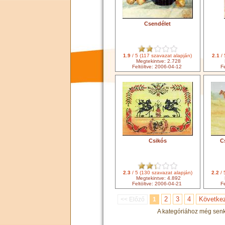
Csendélet
1.9
/ 5 (117 szavazat alapján)
2.1
/ 
Megtekintve: 2.728
Feltöltve: 2006-04-12
Fe
Csikós
C
2.3
/ 5 (130 szavazat alapján)
2.2
/ 
Megtekintve: 4.892
Feltöltve: 2006-04-21
Fe
2
3
4
Követke
<< Előző
1
A kategóriához még senki