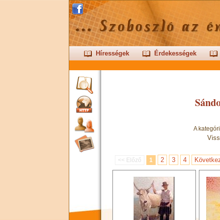
Hírességek
Érdekességek
Sándo
A kategór
Viss
2
3
4
Követke
<< Előző
1