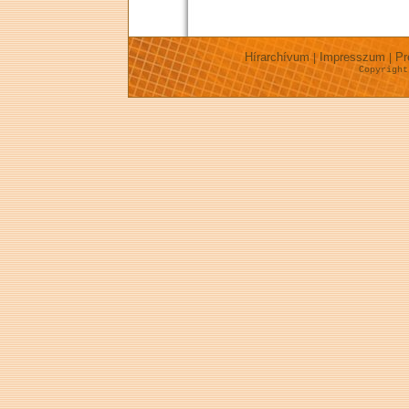
Hírarchívum
Impresszum
Pr
|
|
Copyrigh