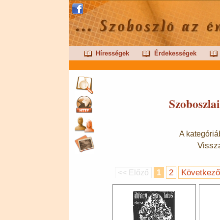
Hírességek
Érdekességek
Szoboszla
A kategóriá
Vissz
2
Következő
<< Előző
1