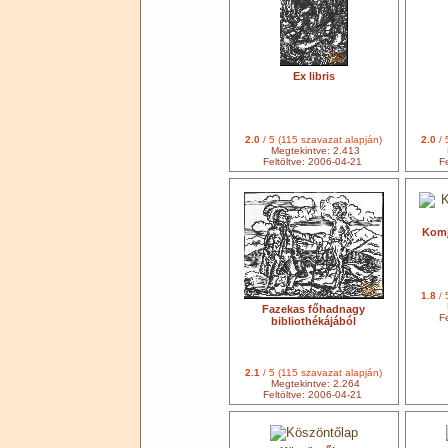
Ex libris
2.0
/ 5 (115 szavazat alapján)
2.0
/ 
Megtekintve: 2.413
Feltöltve: 2006-04-21
Fe
Komjá
1.8
/ 
Fazekas főhadnagy
Fe
bibliothékájából
2.1
/ 5 (115 szavazat alapján)
Megtekintve: 2.264
Feltöltve: 2006-04-21