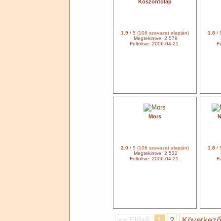
Köszöntőlap
1.9
/ 5 (106 szavazat alapján)
1.8
/ 
Megtekintve: 2.579
Feltöltve: 2006-04-21
Fe
Mors
N
2.0
/ 5 (106 szavazat alapján)
1.8
/ 
Megtekintve: 2.532
Feltöltve: 2006-04-21
Fe
2
Következő
<< Előző
1