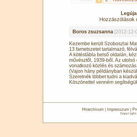
Legúja
Hozzászólások 
Boros zsuzsanna
[2012-12-0
Kezembe került Szoboszlai Mata
13 fametszetet tartalmazó, félvá
A kötéstábla belső oldalán, kéz
művésztől, 1939-ből. Az utolsó o
vonatkozó közlés és számozás, 
(Vajon hány példányban készül
Szeretnék többet tudni a kiadv
Köszönettel venném segítségüke
Hírarchívum
Impresszum
Pr
|
|
Copyrigh