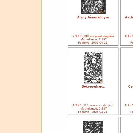
Arany János könyve
Aszta
2.1
/ 5 (108 szavazat alapján)
2.1
/ 
Megtekintve: 2.192
Feltöltve: 2006-04-21
Fe
Békaegérharcz
Cs
1.9
/ 5 (114 szavazat alapján)
2.2
/ 
Megtekintve: 2.287
Feltöltve: 2006-04-21
Fe