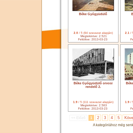
Béke Gyógyüdülő
2.0
/ 5 (94 szavazat alapján)
2.1
/ 
Megtekintve: 2.521
Feltöltve: 2013-03-23
Fe
Béke Gyógyüdülő orvosi
Béke
rendelő 2.
1.9
/ 5 (111 szavazat alapján)
1.9
/ 
Megtekintve: 2.563
Feltöltve: 2013-03-23
Fe
2
3
4
5
Köve
<< Előző
1
A kategóriához még senki