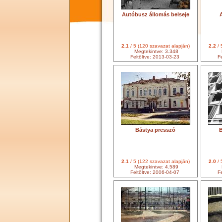
Autóbusz állomás belseje
2.1
/ 5 (120 szavazat alapján)
2.2
/ 
Megtekintve: 3.348
Feltöltve: 2013-03-23
Fe
Bástya presszó
2.1
/ 5 (122 szavazat alapján)
2.0
/ 
Megtekintve: 4.589
Feltöltve: 2006-04-07
Fe