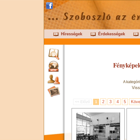
Hírességek
Érdekességek
Fényképek
A kategór
Viss
2
3
4
5
Köve
<< Előző
1