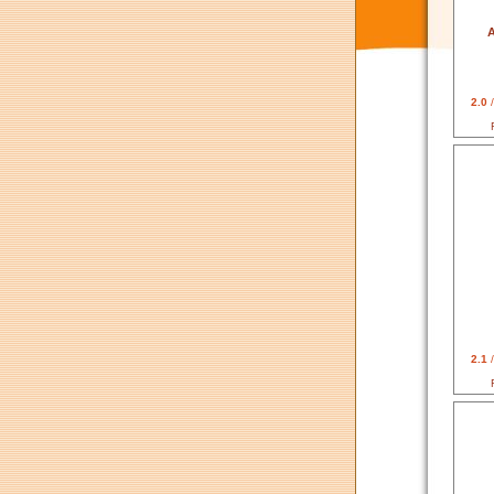
A
2.0
/
2.1
/