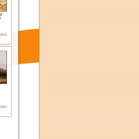
ző
l
pján)
pján)