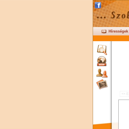
Hírességek
<< E