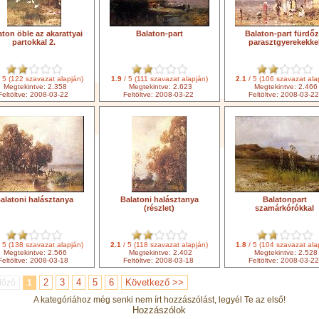
aton öble az akarattyai
Balaton-part
Balaton-part fürdő
partokkal 2.
parasztgyerekekke
 5 (122 szavazat alapján)
1.9
/ 5 (111 szavazat alapján)
2.1
/ 5 (106 szavazat ala
Megtekintve: 2.358
Megtekintve: 2.623
Megtekintve: 2.466
Feltöltve: 2008-03-22
Feltöltve: 2008-03-22
Feltöltve: 2008-03-22
alatoni halásztanya
Balatoni halásztanya
Balatonpart
(részlet)
szamárkórókkal
 5 (138 szavazat alapján)
2.1
/ 5 (118 szavazat alapján)
1.8
/ 5 (104 szavazat ala
Megtekintve: 2.566
Megtekintve: 2.402
Megtekintve: 2.528
Feltöltve: 2008-03-18
Feltöltve: 2008-03-18
Feltöltve: 2008-03-22
2
3
4
5
6
Következő >>
lőző
1
A kategóriához még senki nem írt hozzászólást, legyél Te az első!
Hozzászólok