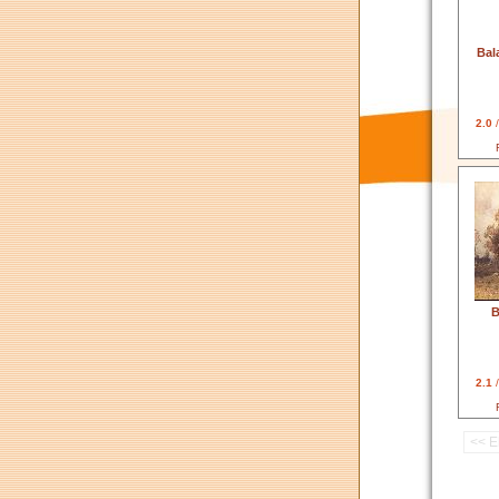
Bal
2.0
/
B
2.1
/
<< E