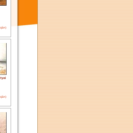
pján)
tyai
pján)