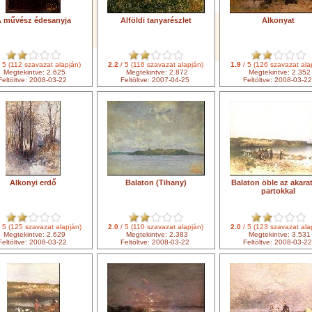
 művész édesanyja
Alföldi tanyarészlet
Alkonyat
 5 (112 szavazat alapján)
2.2
/ 5 (116 szavazat alapján)
1.9
/ 5 (126 szavazat ala
Megtekintve: 2.625
Megtekintve: 2.872
Megtekintve: 2.352
Feltöltve: 2008-03-22
Feltöltve: 2007-04-25
Feltöltve: 2008-03-22
Alkonyi erdő
Balaton (Tihany)
Balaton öble az akarat
partokkal
 5 (125 szavazat alapján)
2.0
/ 5 (110 szavazat alapján)
2.0
/ 5 (123 szavazat ala
Megtekintve: 2.629
Megtekintve: 2.383
Megtekintve: 3.531
Feltöltve: 2008-03-22
Feltöltve: 2008-03-22
Feltöltve: 2008-03-22