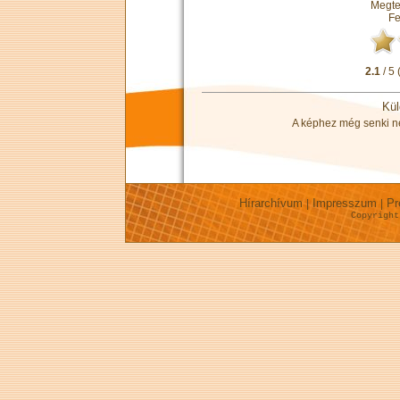
Megte
Fe
2.1
/ 5 
Kül
A képhez még senki nem
Hírarchívum
Impresszum
Pr
|
|
Copyrigh