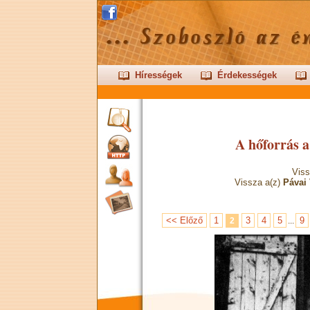
Hírességek
Érdekességek
A hőforrás 
Viss
Vissza a(z)
Pávai
<< Előző
1
3
4
5
9
2
...