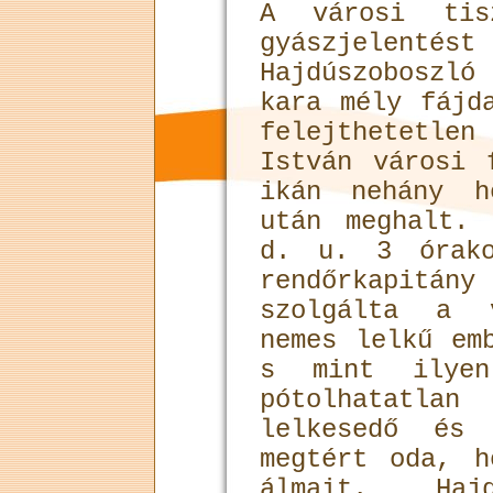
A városi tis
gyászjele
Hajdúszoboszl
kara mély fájd
felejthetetlen
István városi 
ikán nehány h
után meghalt.
d. u. 3 órako
rendőrkapitány
szolgálta a 
nemes lelkű em
s mint ilyen
pótolhatatlan
lelkesedő és 
megtért oda, h
álmait. Hajd