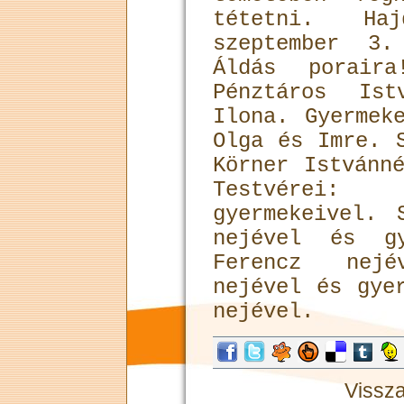
tétetni. Haj
szeptember 3.
Áldás poraira
Pénztáros Ist
Ilona. Gyermek
Olga és Imre. 
Körner Istvánn
Testvérei: 
gyermekeivel. 
nejével és gy
Ferencz nej
nejével és gye
nejével.
Vissza