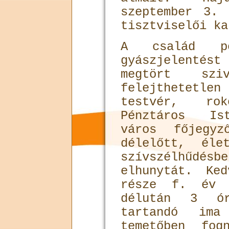
szeptember 3. 
tisztviselői ka
A család pe
gyászjelentést
megtört szi
felejthetetle
testvér, ro
Pénztáros Ist
város főjegy
délelőtt, éle
szívszélhűdés
elhunytát. Ke
része f. év 
délután 3 ór
tartandó im
temetőben fog