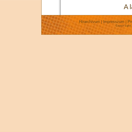
A 
Hírarchívum
Impresszum
Pr
|
|
Copyrigh