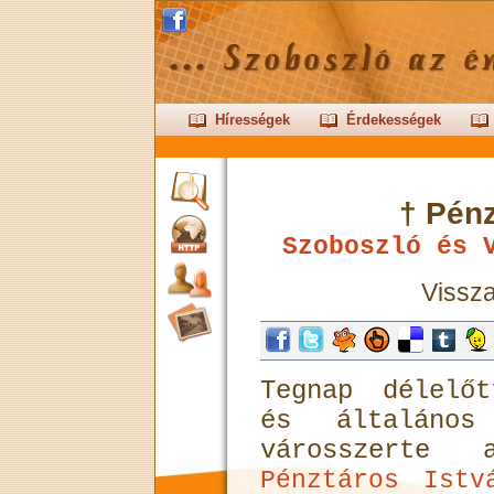
Hírességek
Érdekességek
† Pénz
Szoboszló és 
Vissza
Tegnap délelő
és általános
városszerte
Pénztáros Istv