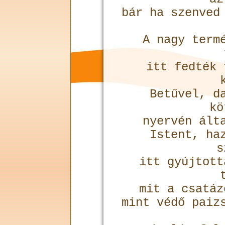
bár ha szenved
A nagy term
itt fedték 
Betűvel, d
kö
nyervén ált
Istent, ha
s
itt gyújtott
mit a csatá
mint védő paiz