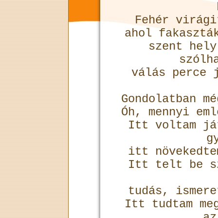
Fehér virági
ahol fakasztá
szent hely
szólh
válás perce 
Gondolatban m
Óh, mennyi em
Itt voltam já
g
itt növekedt
Itt telt be s
tudás, ismer
Itt tudtam me
az