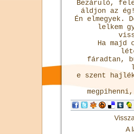
Bezáruló, fel
áldjon az ég
Én elmegyek. 
lelkem g
vis
Ha majd 
lé
fáradtan, b
e szent hajlé
megpihenni,
Vissza
A 