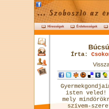
Hírességek
Érdekességek
Búcsú 
Írta:
Csoko
Vissza
Gyermekgondja
isten veled!
mely mindörök
szívem-szere