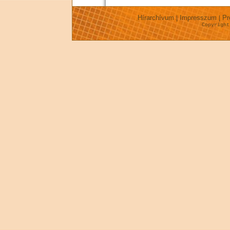
Hírarchívum
Impresszum
Pr
|
|
Copyrigh