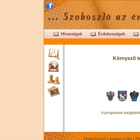
Hírességek
Érdekességek
Környező t
Webes keresés
A programok megtekinté
Hírarchívum
Impresszum
Pr
|
|