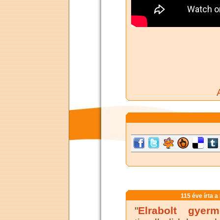
115 éve írta a
"
Elrabolt gyerm