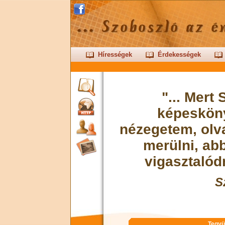
Hírességek
Érdekességek
"... Mert
képeskön
nézegetem, olva
merülni, ab
vigasztalódn
S
Tegyü