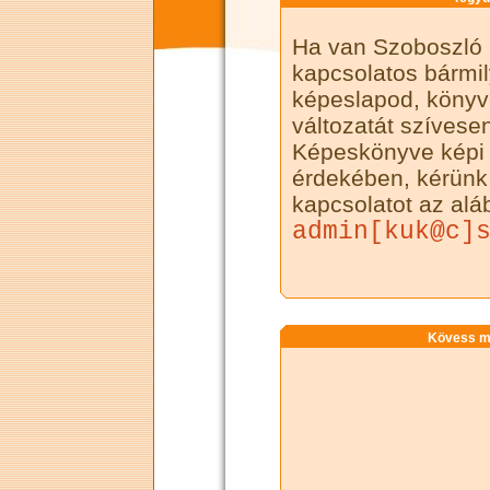
Ha van Szoboszló 
kapcsolatos bármil
képeslapod, könyved
változatát szívese
Képeskönyve képi
érdekében, kérünk 
kapcsolatot az alá
admin[kuk@c]
Kövess mi