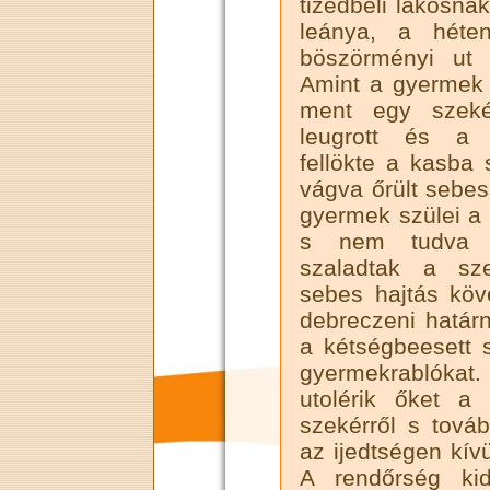
tizedbeli lakosna
leánya, a héte
böszörményi ut m
Amint a gyermek a 
ment egy szeké
leugrott és a
fellökte a kasba
vágva őrült sebes
gyermek szülei a 
s nem tudva e
szaladtak a sz
sebes hajtás köv
debreczeni határn
a kétségbeesett 
gyermekrablókat.
utolérik őket a 
szekérről s tov
az ijedtségen kív
A rendőrség kid