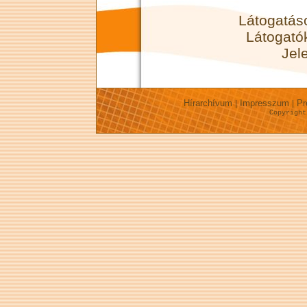
Látogatás
Látogató
Jel
Hírarchívum
Impresszum
Pr
|
|
Copyrigh