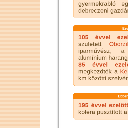
gyermekrabló e
debreczeni gazdá
Eze
105 évvel ezel
született
Oborz
iparművész, a
alumínium harangj
85 évvel ezelő
megkezdték a
Ke
km közötti szelvé
Ebben
195 évvel ezelőt
kolera pusztított 