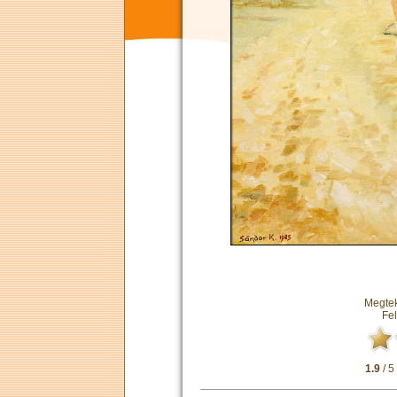
Megtek
Fel
1.9
/ 5