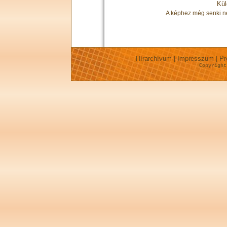
Kül
A képhez még senki nem
Hírarchívum
Impresszum
Pr
|
|
Copyrigh