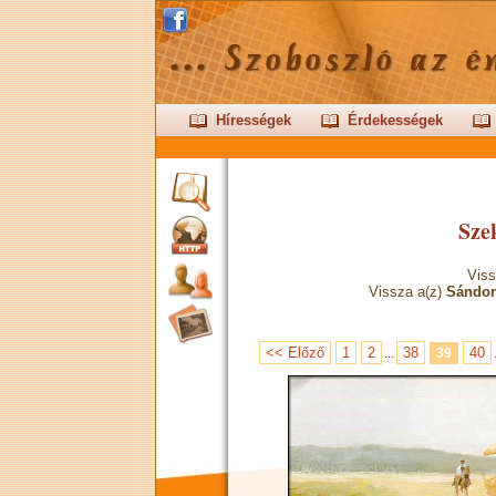
Hírességek
Érdekességek
Sze
Viss
Vissza a(z)
Sándor
<< Előző
1
2
38
40
...
39