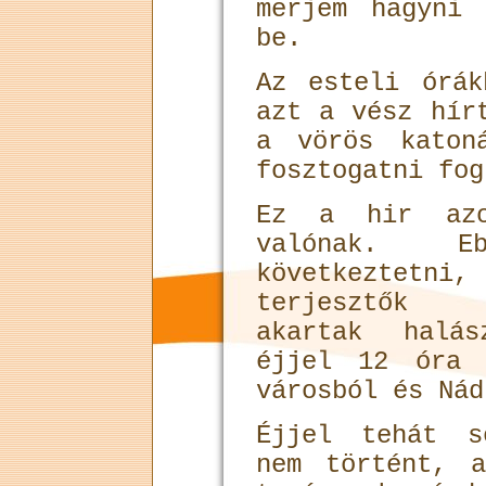
merjem hagyni
be.
Az esteli órák
azt a vész hír
a vörös katon
fosztogatni fog
Ez a hir azo
valónak. 
következtetn
terjesztők
akartak halás
éjjel 12 óra 
városból és Nád
Éjjel tehát s
nem történt, 