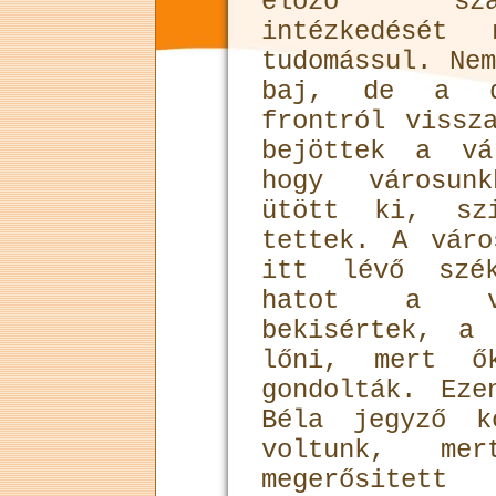
előző szá
intézkedését 
tudomássul. Ne
baj, de a d
frontról vissz
bejöttek a vá
hogy városunk
ütött ki, szi
tettek. A váro
itt lévő szék
hatot a vár
bekisértek, a
lőni, mert ők
gondolták. Eze
Béla jegyző k
voltunk, me
megerősite