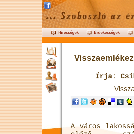
Hírességek
Érdekességek
Visszaemlékezé
Írja: Csi
Vissza
A város lakoss