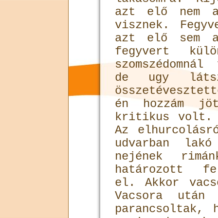
azt elő nem a
visznek. Fegy
azt elő sem a
fegyvert kül
szomszédomnál
de ugy láts
összetévesztet
én hozzám jö
kritikus volt.
Az elhurcolásr
udvarban lakó
nejének rimá
határozott fe
el. Akkor vacs
Vacsora után 
parancsoltak, 