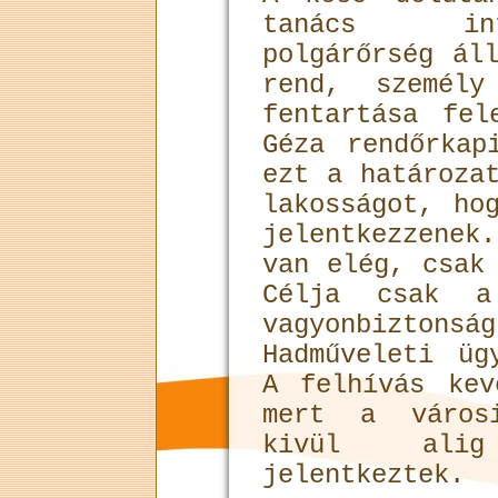
tanács int
polgárőrség ál
rend, személy
fentartása fel
Géza rendőrkap
ezt a határoza
lakosságot, ho
jelentkezzenek
van elég, csak
Célja csak a
vagyonbizto
Hadműveleti üg
A felhívás kev
mert a városi
kivül ali
jelentkeztek.