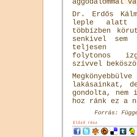
aggodalommal vá
Dr. Erdős Kál
leple alatt 
többízben köru
senkivel sem 
teljesen
folytonos izg
szívvel beköszö
Megkönyebb
lakásainkat, d
gondolta, nem 
hoz ránk ez a n
Forrás: Függ
Előző rész