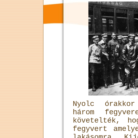
Nyolc órakko
három fegyve
követelték, h
fegyvert amely
lakásomra. Ki