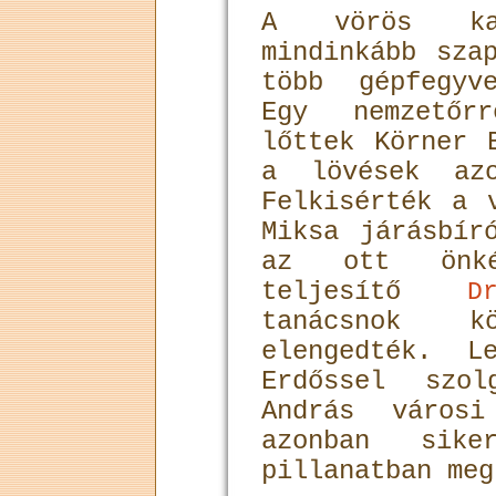
A vörös ka
mindinkább sza
több gépfegyv
Egy nemzetőr
lőttek Körner 
a lövések azo
Felkisérték a 
Miksa járásbír
az ott önkén
teljesítő
D
tanácsnok kö
elengedték. L
Erdőssel szol
András város
azonban sike
pillanatban meg