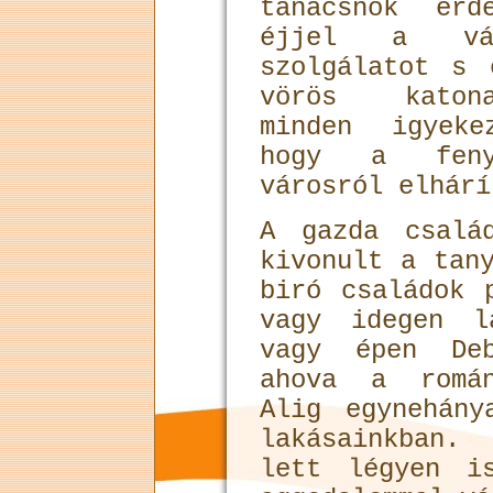
tanácsnok ér
éjjel a vár
szolgálatot s 
vörös katona
minden igyeke
hogy a feny
városról elhárí
A gazda csalá
kivonult a tan
biró családok 
vagy idegen l
vagy épen Deb
ahova a román
Alig egynehány
lakásainkban.
lett légyen i