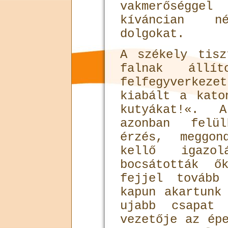
vakmerőségg
kíváncian n
dolgokat.
A székely tisz
falnak állí
felfegyverkez
kiabált a kato
kutyákat!«. 
azonban felü
érzés, meggo
kellő igazo
bocsátották ő
fejjel tovább
kapun akartunk
ujabb csapat 
vezetője az ép