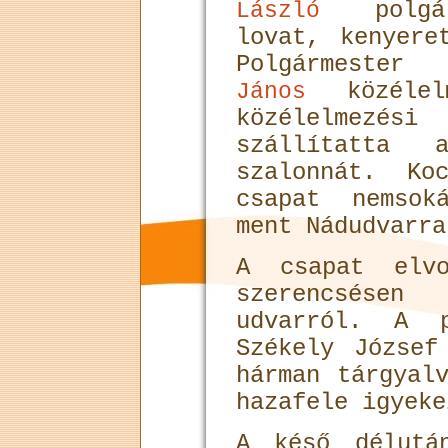
polgárm
László
lovat, kenyere
Polgármester
közélel
János
közélelmezési
szállítatta
szalonnát. Ko
csapat nemsok
ment Nádudvarra
A csapat elv
szerencsése
udvarról. A p
Székely József
hárman tárgyal
hazafele igyeke
A késő délutá