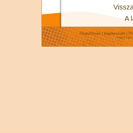
Vissza
A 
Hírarchívum
Impresszum
Pr
|
|
Copyrigh