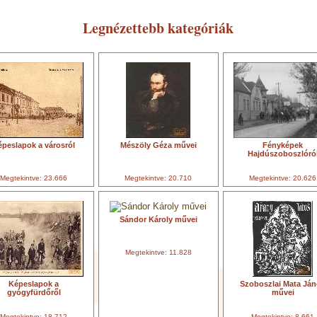
Legnézettebb kategóriák
épeslapok a városról
Mészöly Géza művei
Fényképek
Hajdúszoboszlóró
Megtekintve: 23.666
Megtekintve: 20.710
Megtekintve: 20.626
Sándor Károly művei
Megtekintve: 11.828
Képeslapok a
Szoboszlai Mata Já
gyógyfürdőről
művei
Megtekintve: 18.712
Megtekintve: 8.661