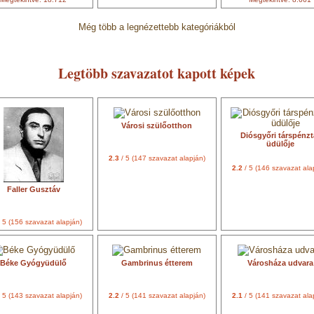
Még több a legnézettebb kategóriákból
Legtöbb szavazatot kapott képek
Városi szülőotthon
Diósgyőri társpénzt
üdülője
2.3
/ 5 (147 szavazat alapján)
2.2
/ 5 (146 szavazat ala
Faller Gusztáv
 5 (156 szavazat alapján)
Béke Gyógyüdülő
Gambrinus étterem
Városháza udvara
 5 (143 szavazat alapján)
2.2
/ 5 (141 szavazat alapján)
2.1
/ 5 (141 szavazat ala