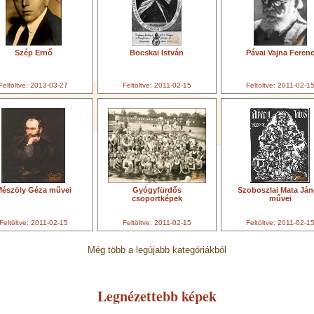
Szép Ernő
Bocskai István
Pávai Vajna Feren
Feltöltve: 2013-03-27
Feltöltve: 2011-02-15
Feltöltve: 2011-02-1
észöly Géza művei
Gyógyfürdős
Szoboszlai Mata Já
csoportképek
művei
Feltöltve: 2011-02-15
Feltöltve: 2011-02-15
Feltöltve: 2011-02-1
Még több a legújabb kategóriákból
Legnézettebb képek