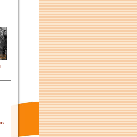
l
nos