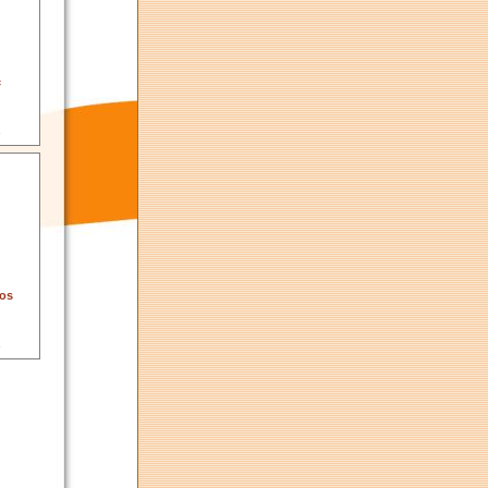
c
5
nos
5