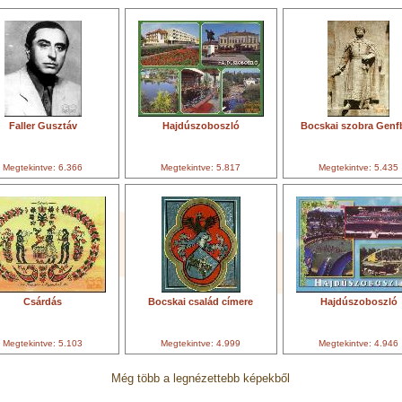
Faller Gusztáv
Hajdúszoboszló
Bocskai szobra Genf
Megtekintve: 6.366
Megtekintve: 5.817
Megtekintve: 5.435
Csárdás
Bocskai család címere
Hajdúszoboszló
Megtekintve: 5.103
Megtekintve: 4.999
Megtekintve: 4.946
Még több a legnézettebb képekből